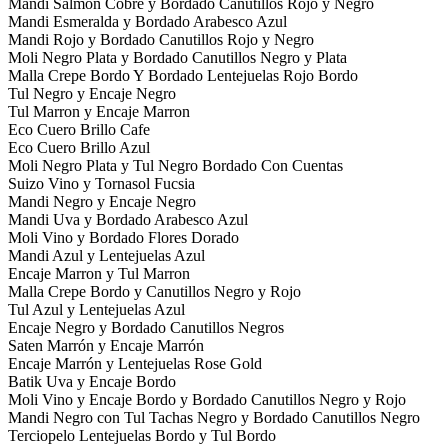
Mandi Salmon Cobre y Bordado Canutillos Rojo y Negro
Mandi Esmeralda y Bordado Arabesco Azul
Mandi Rojo y Bordado Canutillos Rojo y Negro
Moli Negro Plata y Bordado Canutillos Negro y Plata
Malla Crepe Bordo Y Bordado Lentejuelas Rojo Bordo
Tul Negro y Encaje Negro
Tul Marron y Encaje Marron
Eco Cuero Brillo Cafe
Eco Cuero Brillo Azul
Moli Negro Plata y Tul Negro Bordado Con Cuentas
Suizo Vino y Tornasol Fucsia
Mandi Negro y Encaje Negro
Mandi Uva y Bordado Arabesco Azul
Moli Vino y Bordado Flores Dorado
Mandi Azul y Lentejuelas Azul
Encaje Marron y Tul Marron
Malla Crepe Bordo y Canutillos Negro y Rojo
Tul Azul y Lentejuelas Azul
Encaje Negro y Bordado Canutillos Negros
Saten Marrón y Encaje Marrón
Encaje Marrón y Lentejuelas Rose Gold
Batik Uva y Encaje Bordo
Moli Vino y Encaje Bordo y Bordado Canutillos Negro y Rojo
Mandi Negro con Tul Tachas Negro y Bordado Canutillos Negro
Terciopelo Lentejuelas Bordo y Tul Bordo