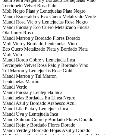
Satin Piera Magenta y Bordado Lentejuelas Vino
Terciopelo Velvet Rosa Palo
Moli Negro Plata y Lentejuelas Plata Negro
Mandi Esmeralda y Eco Cuero Metalizado Verde
Mandi Rosa Viejo y Lentejuelas Rosa Negro
Mandi Fucsia y Eco Cuero Metalizado Fucsia
Ola Lurex Rosa
Mandi Marron y Bordado Flores Dorado
Moli Vino y Bordado Lentejuelas Vino
Eco Cuero Metalizado Plata y Bordado Plata
Moli Vino
Mandi Bordo Cobre y Lentejuela Inca
Terciopelo Velvet Rosa Palo y Bordado Vino
Tul Marron y Lentejuelas Rose Gold
Mandi Marron y Tul Marron
Lentejuelas Marrón
Mandi Verde
Mandi Fucsia y Lentejuela Inca
Lentejuelas Bordadas En Línea Negro
Mandi Azul y Bordado Arabesco Azul
Mandi Lila Plata y Lentejuela Inca
Mandi Uva y Lentejuela Inca
Mandi Salmon Cobre y Bordado Flores Dorado
Mandi Rojo y Bordado Flores Dorado
Mandi Verde y Bordado Hojas Azul y Dorado