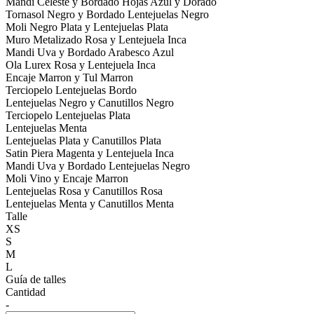
Mandi Celeste y Bordado Hojas Azul y Dorado
Tornasol Negro y Bordado Lentejuelas Negro
Moli Negro Plata y Lentejuelas Plata
Muro Metalizado Rosa y Lentejuela Inca
Mandi Uva y Bordado Arabesco Azul
Ola Lurex Rosa y Lentejuela Inca
Encaje Marron y Tul Marron
Terciopelo Lentejuelas Bordo
Lentejuelas Negro y Canutillos Negro
Terciopelo Lentejuelas Plata
Lentejuelas Menta
Lentejuelas Plata y Canutillos Plata
Satin Piera Magenta y Lentejuela Inca
Mandi Uva y Bordado Lentejuelas Negro
Moli Vino y Encaje Marron
Lentejuelas Rosa y Canutillos Rosa
Lentejuelas Menta y Canutillos Menta
Talle
XS
S
M
L
Guía de talles
Cantidad
-