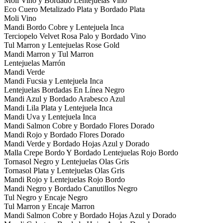
Moli Vino y Bordado Lentejuelas Vino
Eco Cuero Metalizado Plata y Bordado Plata
Moli Vino
Mandi Bordo Cobre y Lentejuela Inca
Terciopelo Velvet Rosa Palo y Bordado Vino
Tul Marron y Lentejuelas Rose Gold
Mandi Marron y Tul Marron
Lentejuelas Marrón
Mandi Verde
Mandi Fucsia y Lentejuela Inca
Lentejuelas Bordadas En Línea Negro
Mandi Azul y Bordado Arabesco Azul
Mandi Lila Plata y Lentejuela Inca
Mandi Uva y Lentejuela Inca
Mandi Salmon Cobre y Bordado Flores Dorado
Mandi Rojo y Bordado Flores Dorado
Mandi Verde y Bordado Hojas Azul y Dorado
Malla Crepe Bordo Y Bordado Lentejuelas Rojo Bordo
Tornasol Negro y Lentejuelas Olas Gris
Tornasol Plata y Lentejuelas Olas Gris
Mandi Rojo y Lentejuelas Rojo Bordo
Mandi Negro y Bordado Canutillos Negro
Tul Negro y Encaje Negro
Tul Marron y Encaje Marron
Mandi Salmon Cobre y Bordado Hojas Azul y Dorado