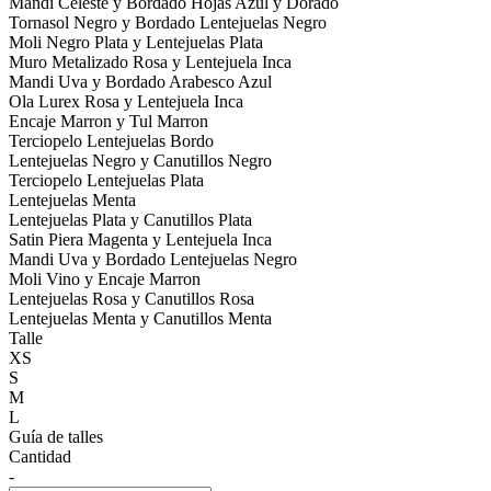
Mandi Celeste y Bordado Hojas Azul y Dorado
Tornasol Negro y Bordado Lentejuelas Negro
Moli Negro Plata y Lentejuelas Plata
Muro Metalizado Rosa y Lentejuela Inca
Mandi Uva y Bordado Arabesco Azul
Ola Lurex Rosa y Lentejuela Inca
Encaje Marron y Tul Marron
Terciopelo Lentejuelas Bordo
Lentejuelas Negro y Canutillos Negro
Terciopelo Lentejuelas Plata
Lentejuelas Menta
Lentejuelas Plata y Canutillos Plata
Satin Piera Magenta y Lentejuela Inca
Mandi Uva y Bordado Lentejuelas Negro
Moli Vino y Encaje Marron
Lentejuelas Rosa y Canutillos Rosa
Lentejuelas Menta y Canutillos Menta
Talle
XS
S
M
L
Guía de talles
Cantidad
-