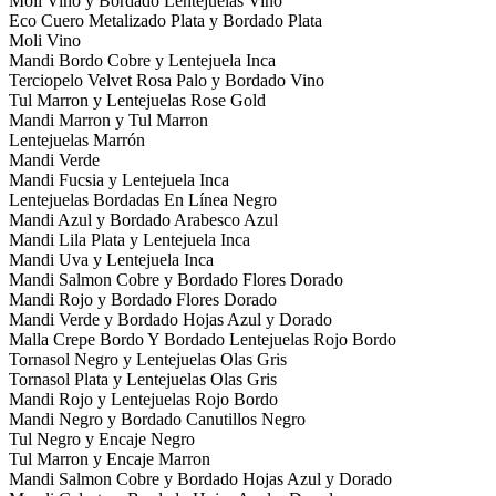
Moli Vino y Bordado Lentejuelas Vino
Eco Cuero Metalizado Plata y Bordado Plata
Moli Vino
Mandi Bordo Cobre y Lentejuela Inca
Terciopelo Velvet Rosa Palo y Bordado Vino
Tul Marron y Lentejuelas Rose Gold
Mandi Marron y Tul Marron
Lentejuelas Marrón
Mandi Verde
Mandi Fucsia y Lentejuela Inca
Lentejuelas Bordadas En Línea Negro
Mandi Azul y Bordado Arabesco Azul
Mandi Lila Plata y Lentejuela Inca
Mandi Uva y Lentejuela Inca
Mandi Salmon Cobre y Bordado Flores Dorado
Mandi Rojo y Bordado Flores Dorado
Mandi Verde y Bordado Hojas Azul y Dorado
Malla Crepe Bordo Y Bordado Lentejuelas Rojo Bordo
Tornasol Negro y Lentejuelas Olas Gris
Tornasol Plata y Lentejuelas Olas Gris
Mandi Rojo y Lentejuelas Rojo Bordo
Mandi Negro y Bordado Canutillos Negro
Tul Negro y Encaje Negro
Tul Marron y Encaje Marron
Mandi Salmon Cobre y Bordado Hojas Azul y Dorado