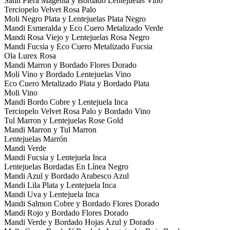
Satin Piera Magenta y Bordado Lentejuelas Vino
Terciopelo Velvet Rosa Palo
Moli Negro Plata y Lentejuelas Plata Negro
Mandi Esmeralda y Eco Cuero Metalizado Verde
Mandi Rosa Viejo y Lentejuelas Rosa Negro
Mandi Fucsia y Eco Cuero Metalizado Fucsia
Ola Lurex Rosa
Mandi Marron y Bordado Flores Dorado
Moli Vino y Bordado Lentejuelas Vino
Eco Cuero Metalizado Plata y Bordado Plata
Moli Vino
Mandi Bordo Cobre y Lentejuela Inca
Terciopelo Velvet Rosa Palo y Bordado Vino
Tul Marron y Lentejuelas Rose Gold
Mandi Marron y Tul Marron
Lentejuelas Marrón
Mandi Verde
Mandi Fucsia y Lentejuela Inca
Lentejuelas Bordadas En Línea Negro
Mandi Azul y Bordado Arabesco Azul
Mandi Lila Plata y Lentejuela Inca
Mandi Uva y Lentejuela Inca
Mandi Salmon Cobre y Bordado Flores Dorado
Mandi Rojo y Bordado Flores Dorado
Mandi Verde y Bordado Hojas Azul y Dorado