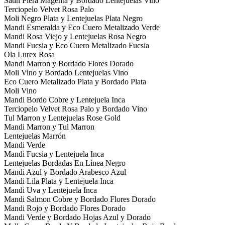
Satin Piera Magenta y Bordado Lentejuelas Vino
Terciopelo Velvet Rosa Palo
Moli Negro Plata y Lentejuelas Plata Negro
Mandi Esmeralda y Eco Cuero Metalizado Verde
Mandi Rosa Viejo y Lentejuelas Rosa Negro
Mandi Fucsia y Eco Cuero Metalizado Fucsia
Ola Lurex Rosa
Mandi Marron y Bordado Flores Dorado
Moli Vino y Bordado Lentejuelas Vino
Eco Cuero Metalizado Plata y Bordado Plata
Moli Vino
Mandi Bordo Cobre y Lentejuela Inca
Terciopelo Velvet Rosa Palo y Bordado Vino
Tul Marron y Lentejuelas Rose Gold
Mandi Marron y Tul Marron
Lentejuelas Marrón
Mandi Verde
Mandi Fucsia y Lentejuela Inca
Lentejuelas Bordadas En Línea Negro
Mandi Azul y Bordado Arabesco Azul
Mandi Lila Plata y Lentejuela Inca
Mandi Uva y Lentejuela Inca
Mandi Salmon Cobre y Bordado Flores Dorado
Mandi Rojo y Bordado Flores Dorado
Mandi Verde y Bordado Hojas Azul y Dorado