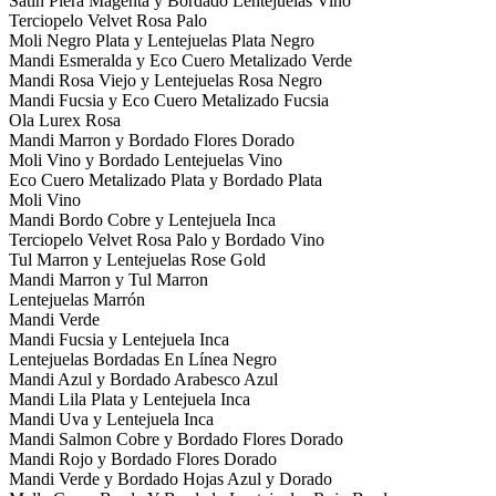
Satin Piera Magenta y Bordado Lentejuelas Vino
Terciopelo Velvet Rosa Palo
Moli Negro Plata y Lentejuelas Plata Negro
Mandi Esmeralda y Eco Cuero Metalizado Verde
Mandi Rosa Viejo y Lentejuelas Rosa Negro
Mandi Fucsia y Eco Cuero Metalizado Fucsia
Ola Lurex Rosa
Mandi Marron y Bordado Flores Dorado
Moli Vino y Bordado Lentejuelas Vino
Eco Cuero Metalizado Plata y Bordado Plata
Moli Vino
Mandi Bordo Cobre y Lentejuela Inca
Terciopelo Velvet Rosa Palo y Bordado Vino
Tul Marron y Lentejuelas Rose Gold
Mandi Marron y Tul Marron
Lentejuelas Marrón
Mandi Verde
Mandi Fucsia y Lentejuela Inca
Lentejuelas Bordadas En Línea Negro
Mandi Azul y Bordado Arabesco Azul
Mandi Lila Plata y Lentejuela Inca
Mandi Uva y Lentejuela Inca
Mandi Salmon Cobre y Bordado Flores Dorado
Mandi Rojo y Bordado Flores Dorado
Mandi Verde y Bordado Hojas Azul y Dorado