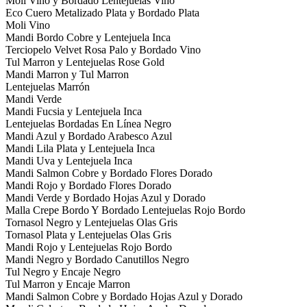
Moli Vino y Bordado Lentejuelas Vino
Eco Cuero Metalizado Plata y Bordado Plata
Moli Vino
Mandi Bordo Cobre y Lentejuela Inca
Terciopelo Velvet Rosa Palo y Bordado Vino
Tul Marron y Lentejuelas Rose Gold
Mandi Marron y Tul Marron
Lentejuelas Marrón
Mandi Verde
Mandi Fucsia y Lentejuela Inca
Lentejuelas Bordadas En Línea Negro
Mandi Azul y Bordado Arabesco Azul
Mandi Lila Plata y Lentejuela Inca
Mandi Uva y Lentejuela Inca
Mandi Salmon Cobre y Bordado Flores Dorado
Mandi Rojo y Bordado Flores Dorado
Mandi Verde y Bordado Hojas Azul y Dorado
Malla Crepe Bordo Y Bordado Lentejuelas Rojo Bordo
Tornasol Negro y Lentejuelas Olas Gris
Tornasol Plata y Lentejuelas Olas Gris
Mandi Rojo y Lentejuelas Rojo Bordo
Mandi Negro y Bordado Canutillos Negro
Tul Negro y Encaje Negro
Tul Marron y Encaje Marron
Mandi Salmon Cobre y Bordado Hojas Azul y Dorado