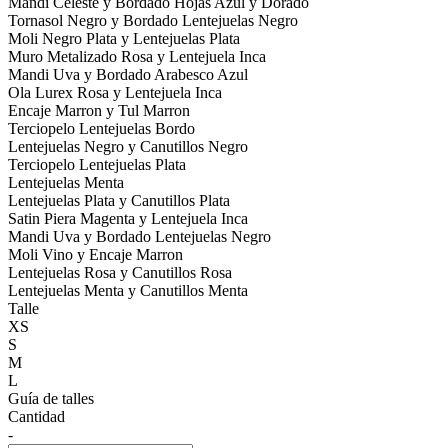
Mandi Celeste y Bordado Hojas Azul y Dorado
Tornasol Negro y Bordado Lentejuelas Negro
Moli Negro Plata y Lentejuelas Plata
Muro Metalizado Rosa y Lentejuela Inca
Mandi Uva y Bordado Arabesco Azul
Ola Lurex Rosa y Lentejuela Inca
Encaje Marron y Tul Marron
Terciopelo Lentejuelas Bordo
Lentejuelas Negro y Canutillos Negro
Terciopelo Lentejuelas Plata
Lentejuelas Menta
Lentejuelas Plata y Canutillos Plata
Satin Piera Magenta y Lentejuela Inca
Mandi Uva y Bordado Lentejuelas Negro
Moli Vino y Encaje Marron
Lentejuelas Rosa y Canutillos Rosa
Lentejuelas Menta y Canutillos Menta
Talle
XS
S
M
L
Guía de talles
Cantidad
-