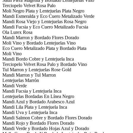
Satin Piera Magenta y Bordado Lentejuelas Vino
Terciopelo Velvet Rosa Palo
Moli Negro Plata y Lentejuelas Plata Negro
Mandi Esmeralda y Eco Cuero Metalizado Verde
Mandi Rosa Viejo y Lentejuelas Rosa Negro
Mandi Fucsia y Eco Cuero Metalizado Fucsia
Ola Lurex Rosa
Mandi Marron y Bordado Flores Dorado
Moli Vino y Bordado Lentejuelas Vino
Eco Cuero Metalizado Plata y Bordado Plata
Moli Vino
Mandi Bordo Cobre y Lentejuela Inca
Terciopelo Velvet Rosa Palo y Bordado Vino
Tul Marron y Lentejuelas Rose Gold
Mandi Marron y Tul Marron
Lentejuelas Marrón
Mandi Verde
Mandi Fucsia y Lentejuela Inca
Lentejuelas Bordadas En Línea Negro
Mandi Azul y Bordado Arabesco Azul
Mandi Lila Plata y Lentejuela Inca
Mandi Uva y Lentejuela Inca
Mandi Salmon Cobre y Bordado Flores Dorado
Mandi Rojo y Bordado Flores Dorado
Mandi Verde y Bordado Hojas Azul y Dorado