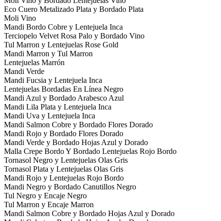
Moli Vino y Bordado Lentejuelas Vino
Eco Cuero Metalizado Plata y Bordado Plata
Moli Vino
Mandi Bordo Cobre y Lentejuela Inca
Terciopelo Velvet Rosa Palo y Bordado Vino
Tul Marron y Lentejuelas Rose Gold
Mandi Marron y Tul Marron
Lentejuelas Marrón
Mandi Verde
Mandi Fucsia y Lentejuela Inca
Lentejuelas Bordadas En Línea Negro
Mandi Azul y Bordado Arabesco Azul
Mandi Lila Plata y Lentejuela Inca
Mandi Uva y Lentejuela Inca
Mandi Salmon Cobre y Bordado Flores Dorado
Mandi Rojo y Bordado Flores Dorado
Mandi Verde y Bordado Hojas Azul y Dorado
Malla Crepe Bordo Y Bordado Lentejuelas Rojo Bordo
Tornasol Negro y Lentejuelas Olas Gris
Tornasol Plata y Lentejuelas Olas Gris
Mandi Rojo y Lentejuelas Rojo Bordo
Mandi Negro y Bordado Canutillos Negro
Tul Negro y Encaje Negro
Tul Marron y Encaje Marron
Mandi Salmon Cobre y Bordado Hojas Azul y Dorado