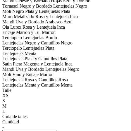
Mandi Celeste y Bordado Hojas Azul y Dorado
Tornasol Negro y Bordado Lentejuelas Negro
Moli Negro Plata y Lentejuelas Plata
Muro Metalizado Rosa y Lentejuela Inca
Mandi Uva y Bordado Arabesco Azul
Ola Lurex Rosa y Lentejuela Inca
Encaje Marron y Tul Marron
Terciopelo Lentejuelas Bordo
Lentejuelas Negro y Canutillos Negro
Terciopelo Lentejuelas Plata
Lentejuelas Menta
Lentejuelas Plata y Canutillos Plata
Satin Piera Magenta y Lentejuela Inca
Mandi Uva y Bordado Lentejuelas Negro
Moli Vino y Encaje Marron
Lentejuelas Rosa y Canutillos Rosa
Lentejuelas Menta y Canutillos Menta
Talle
XS
S
M
L
Guía de talles
Cantidad
-