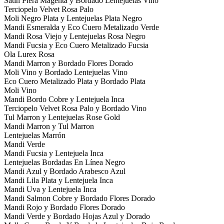
Satin Piera Magenta y Bordado Lentejuelas Vino
Terciopelo Velvet Rosa Palo
Moli Negro Plata y Lentejuelas Plata Negro
Mandi Esmeralda y Eco Cuero Metalizado Verde
Mandi Rosa Viejo y Lentejuelas Rosa Negro
Mandi Fucsia y Eco Cuero Metalizado Fucsia
Ola Lurex Rosa
Mandi Marron y Bordado Flores Dorado
Moli Vino y Bordado Lentejuelas Vino
Eco Cuero Metalizado Plata y Bordado Plata
Moli Vino
Mandi Bordo Cobre y Lentejuela Inca
Terciopelo Velvet Rosa Palo y Bordado Vino
Tul Marron y Lentejuelas Rose Gold
Mandi Marron y Tul Marron
Lentejuelas Marrón
Mandi Verde
Mandi Fucsia y Lentejuela Inca
Lentejuelas Bordadas En Línea Negro
Mandi Azul y Bordado Arabesco Azul
Mandi Lila Plata y Lentejuela Inca
Mandi Uva y Lentejuela Inca
Mandi Salmon Cobre y Bordado Flores Dorado
Mandi Rojo y Bordado Flores Dorado
Mandi Verde y Bordado Hojas Azul y Dorado