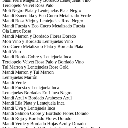
Satin Piera Magenta y Bordado Lentejuelas Vino
Terciopelo Velvet Rosa Palo
Moli Negro Plata y Lentejuelas Plata Negro
Mandi Esmeralda y Eco Cuero Metalizado Verde
Mandi Rosa Viejo y Lentejuelas Rosa Negro
Mandi Fucsia y Eco Cuero Metalizado Fucsia
Ola Lurex Rosa
Mandi Marron y Bordado Flores Dorado
Moli Vino y Bordado Lentejuelas Vino
Eco Cuero Metalizado Plata y Bordado Plata
Moli Vino
Mandi Bordo Cobre y Lentejuela Inca
Terciopelo Velvet Rosa Palo y Bordado Vino
Tul Marron y Lentejuelas Rose Gold
Mandi Marron y Tul Marron
Lentejuelas Marrón
Mandi Verde
Mandi Fucsia y Lentejuela Inca
Lentejuelas Bordadas En Línea Negro
Mandi Azul y Bordado Arabesco Azul
Mandi Lila Plata y Lentejuela Inca
Mandi Uva y Lentejuela Inca
Mandi Salmon Cobre y Bordado Flores Dorado
Mandi Rojo y Bordado Flores Dorado
Mandi Verde y Bordado Hojas Azul y Dorado