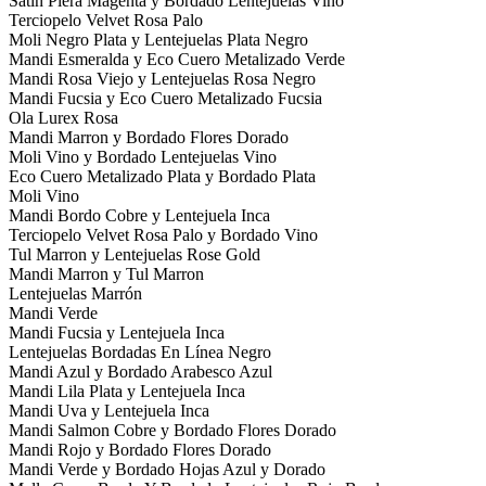
Satin Piera Magenta y Bordado Lentejuelas Vino
Terciopelo Velvet Rosa Palo
Moli Negro Plata y Lentejuelas Plata Negro
Mandi Esmeralda y Eco Cuero Metalizado Verde
Mandi Rosa Viejo y Lentejuelas Rosa Negro
Mandi Fucsia y Eco Cuero Metalizado Fucsia
Ola Lurex Rosa
Mandi Marron y Bordado Flores Dorado
Moli Vino y Bordado Lentejuelas Vino
Eco Cuero Metalizado Plata y Bordado Plata
Moli Vino
Mandi Bordo Cobre y Lentejuela Inca
Terciopelo Velvet Rosa Palo y Bordado Vino
Tul Marron y Lentejuelas Rose Gold
Mandi Marron y Tul Marron
Lentejuelas Marrón
Mandi Verde
Mandi Fucsia y Lentejuela Inca
Lentejuelas Bordadas En Línea Negro
Mandi Azul y Bordado Arabesco Azul
Mandi Lila Plata y Lentejuela Inca
Mandi Uva y Lentejuela Inca
Mandi Salmon Cobre y Bordado Flores Dorado
Mandi Rojo y Bordado Flores Dorado
Mandi Verde y Bordado Hojas Azul y Dorado