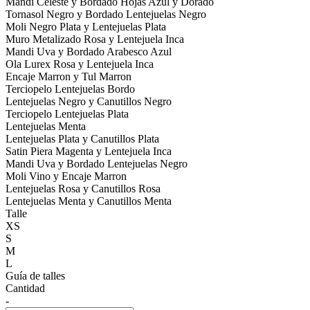
Mandi Celeste y Bordado Hojas Azul y Dorado
Tornasol Negro y Bordado Lentejuelas Negro
Moli Negro Plata y Lentejuelas Plata
Muro Metalizado Rosa y Lentejuela Inca
Mandi Uva y Bordado Arabesco Azul
Ola Lurex Rosa y Lentejuela Inca
Encaje Marron y Tul Marron
Terciopelo Lentejuelas Bordo
Lentejuelas Negro y Canutillos Negro
Terciopelo Lentejuelas Plata
Lentejuelas Menta
Lentejuelas Plata y Canutillos Plata
Satin Piera Magenta y Lentejuela Inca
Mandi Uva y Bordado Lentejuelas Negro
Moli Vino y Encaje Marron
Lentejuelas Rosa y Canutillos Rosa
Lentejuelas Menta y Canutillos Menta
Talle
XS
S
M
L
Guía de talles
Cantidad
-