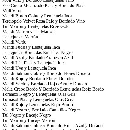
Moli Vino y Bordado Lentejuelas Vino
Eco Cuero Metalizado Plata y Bordado Plata
Moli Vino
Mandi Bordo Cobre y Lentejuela Inca
Terciopelo Velvet Rosa Palo y Bordado Vino
Tul Marron y Lentejuelas Rose Gold
Mandi Marron y Tul Marron
Lentejuelas Marrón
Mandi Verde
Mandi Fucsia y Lentejuela Inca
Lentejuelas Bordadas En Línea Negro
Mandi Azul y Bordado Arabesco Azul
Mandi Lila Plata y Lentejuela Inca
Mandi Uva y Lentejuela Inca
Mandi Salmon Cobre y Bordado Flores Dorado
Mandi Rojo y Bordado Flores Dorado
Mandi Verde y Bordado Hojas Azul y Dorado
Malla Crepe Bordo Y Bordado Lentejuelas Rojo Bordo
Tornasol Negro y Lentejuelas Olas Gris
Tornasol Plata y Lentejuelas Olas Gris
Mandi Rojo y Lentejuelas Rojo Bordo
Mandi Negro y Bordado Canutillos Negro
Tul Negro y Encaje Negro
Tul Marron y Encaje Marron
Mandi Salmon Cobre y Bordado Hojas Azul y Dorado