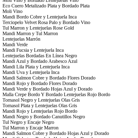
Moli Vino y Bordado Lentejuelas Vino
Eco Cuero Metalizado Plata y Bordado Plata
Moli Vino
Mandi Bordo Cobre y Lentejuela Inca
Terciopelo Velvet Rosa Palo y Bordado Vino
Tul Marron y Lentejuelas Rose Gold
Mandi Marron y Tul Marron
Lentejuelas Marrón
Mandi Verde
Mandi Fucsia y Lentejuela Inca
Lentejuelas Bordadas En Línea Negro
Mandi Azul y Bordado Arabesco Azul
Mandi Lila Plata y Lentejuela Inca
Mandi Uva y Lentejuela Inca
Mandi Salmon Cobre y Bordado Flores Dorado
Mandi Rojo y Bordado Flores Dorado
Mandi Verde y Bordado Hojas Azul y Dorado
Malla Crepe Bordo Y Bordado Lentejuelas Rojo Bordo
Tornasol Negro y Lentejuelas Olas Gris
Tornasol Plata y Lentejuelas Olas Gris
Mandi Rojo y Lentejuelas Rojo Bordo
Mandi Negro y Bordado Canutillos Negro
Tul Negro y Encaje Negro
Tul Marron y Encaje Marron
Mandi Salmon Cobre y Bordado Hojas Azul y Dorado