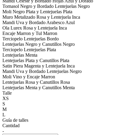
Mandi Celeste y Bordado Hojas Azul y Dorado
Tornasol Negro y Bordado Lentejuelas Negro
Moli Negro Plata y Lentejuelas Plata
Muro Metalizado Rosa y Lentejuela Inca
Mandi Uva y Bordado Arabesco Azul
Ola Lurex Rosa y Lentejuela Inca
Encaje Marron y Tul Marron
Terciopelo Lentejuelas Bordo
Lentejuelas Negro y Canutillos Negro
Terciopelo Lentejuelas Plata
Lentejuelas Menta
Lentejuelas Plata y Canutillos Plata
Satin Piera Magenta y Lentejuela Inca
Mandi Uva y Bordado Lentejuelas Negro
Moli Vino y Encaje Marron
Lentejuelas Rosa y Canutillos Rosa
Lentejuelas Menta y Canutillos Menta
Talle
XS
S
M
L
Guía de talles
Cantidad
-