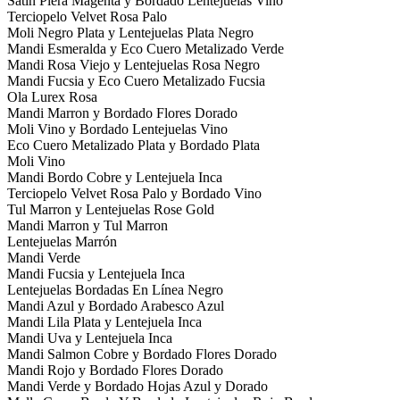
Satin Piera Magenta y Bordado Lentejuelas Vino
Terciopelo Velvet Rosa Palo
Moli Negro Plata y Lentejuelas Plata Negro
Mandi Esmeralda y Eco Cuero Metalizado Verde
Mandi Rosa Viejo y Lentejuelas Rosa Negro
Mandi Fucsia y Eco Cuero Metalizado Fucsia
Ola Lurex Rosa
Mandi Marron y Bordado Flores Dorado
Moli Vino y Bordado Lentejuelas Vino
Eco Cuero Metalizado Plata y Bordado Plata
Moli Vino
Mandi Bordo Cobre y Lentejuela Inca
Terciopelo Velvet Rosa Palo y Bordado Vino
Tul Marron y Lentejuelas Rose Gold
Mandi Marron y Tul Marron
Lentejuelas Marrón
Mandi Verde
Mandi Fucsia y Lentejuela Inca
Lentejuelas Bordadas En Línea Negro
Mandi Azul y Bordado Arabesco Azul
Mandi Lila Plata y Lentejuela Inca
Mandi Uva y Lentejuela Inca
Mandi Salmon Cobre y Bordado Flores Dorado
Mandi Rojo y Bordado Flores Dorado
Mandi Verde y Bordado Hojas Azul y Dorado