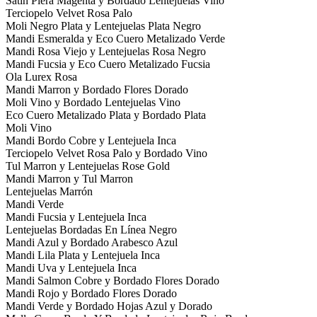
Satin Piera Magenta y Bordado Lentejuelas Vino
Terciopelo Velvet Rosa Palo
Moli Negro Plata y Lentejuelas Plata Negro
Mandi Esmeralda y Eco Cuero Metalizado Verde
Mandi Rosa Viejo y Lentejuelas Rosa Negro
Mandi Fucsia y Eco Cuero Metalizado Fucsia
Ola Lurex Rosa
Mandi Marron y Bordado Flores Dorado
Moli Vino y Bordado Lentejuelas Vino
Eco Cuero Metalizado Plata y Bordado Plata
Moli Vino
Mandi Bordo Cobre y Lentejuela Inca
Terciopelo Velvet Rosa Palo y Bordado Vino
Tul Marron y Lentejuelas Rose Gold
Mandi Marron y Tul Marron
Lentejuelas Marrón
Mandi Verde
Mandi Fucsia y Lentejuela Inca
Lentejuelas Bordadas En Línea Negro
Mandi Azul y Bordado Arabesco Azul
Mandi Lila Plata y Lentejuela Inca
Mandi Uva y Lentejuela Inca
Mandi Salmon Cobre y Bordado Flores Dorado
Mandi Rojo y Bordado Flores Dorado
Mandi Verde y Bordado Hojas Azul y Dorado