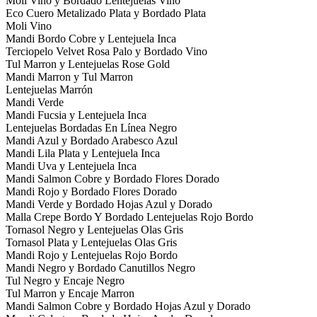
Moli Vino y Bordado Lentejuelas Vino
Eco Cuero Metalizado Plata y Bordado Plata
Moli Vino
Mandi Bordo Cobre y Lentejuela Inca
Terciopelo Velvet Rosa Palo y Bordado Vino
Tul Marron y Lentejuelas Rose Gold
Mandi Marron y Tul Marron
Lentejuelas Marrón
Mandi Verde
Mandi Fucsia y Lentejuela Inca
Lentejuelas Bordadas En Línea Negro
Mandi Azul y Bordado Arabesco Azul
Mandi Lila Plata y Lentejuela Inca
Mandi Uva y Lentejuela Inca
Mandi Salmon Cobre y Bordado Flores Dorado
Mandi Rojo y Bordado Flores Dorado
Mandi Verde y Bordado Hojas Azul y Dorado
Malla Crepe Bordo Y Bordado Lentejuelas Rojo Bordo
Tornasol Negro y Lentejuelas Olas Gris
Tornasol Plata y Lentejuelas Olas Gris
Mandi Rojo y Lentejuelas Rojo Bordo
Mandi Negro y Bordado Canutillos Negro
Tul Negro y Encaje Negro
Tul Marron y Encaje Marron
Mandi Salmon Cobre y Bordado Hojas Azul y Dorado