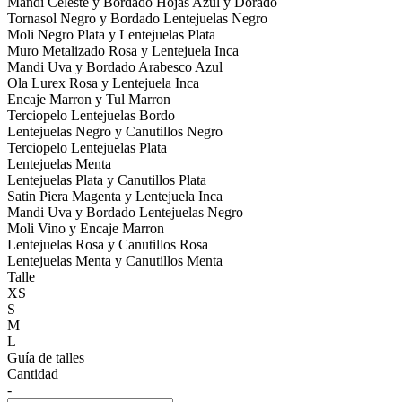
Mandi Celeste y Bordado Hojas Azul y Dorado
Tornasol Negro y Bordado Lentejuelas Negro
Moli Negro Plata y Lentejuelas Plata
Muro Metalizado Rosa y Lentejuela Inca
Mandi Uva y Bordado Arabesco Azul
Ola Lurex Rosa y Lentejuela Inca
Encaje Marron y Tul Marron
Terciopelo Lentejuelas Bordo
Lentejuelas Negro y Canutillos Negro
Terciopelo Lentejuelas Plata
Lentejuelas Menta
Lentejuelas Plata y Canutillos Plata
Satin Piera Magenta y Lentejuela Inca
Mandi Uva y Bordado Lentejuelas Negro
Moli Vino y Encaje Marron
Lentejuelas Rosa y Canutillos Rosa
Lentejuelas Menta y Canutillos Menta
Talle
XS
S
M
L
Guía de talles
Cantidad
-