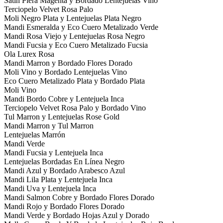
Satin Piera Magenta y Bordado Lentejuelas Vino
Terciopelo Velvet Rosa Palo
Moli Negro Plata y Lentejuelas Plata Negro
Mandi Esmeralda y Eco Cuero Metalizado Verde
Mandi Rosa Viejo y Lentejuelas Rosa Negro
Mandi Fucsia y Eco Cuero Metalizado Fucsia
Ola Lurex Rosa
Mandi Marron y Bordado Flores Dorado
Moli Vino y Bordado Lentejuelas Vino
Eco Cuero Metalizado Plata y Bordado Plata
Moli Vino
Mandi Bordo Cobre y Lentejuela Inca
Terciopelo Velvet Rosa Palo y Bordado Vino
Tul Marron y Lentejuelas Rose Gold
Mandi Marron y Tul Marron
Lentejuelas Marrón
Mandi Verde
Mandi Fucsia y Lentejuela Inca
Lentejuelas Bordadas En Línea Negro
Mandi Azul y Bordado Arabesco Azul
Mandi Lila Plata y Lentejuela Inca
Mandi Uva y Lentejuela Inca
Mandi Salmon Cobre y Bordado Flores Dorado
Mandi Rojo y Bordado Flores Dorado
Mandi Verde y Bordado Hojas Azul y Dorado