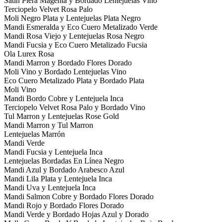
Satin Piera Magenta y Bordado Lentejuelas Vino
Terciopelo Velvet Rosa Palo
Moli Negro Plata y Lentejuelas Plata Negro
Mandi Esmeralda y Eco Cuero Metalizado Verde
Mandi Rosa Viejo y Lentejuelas Rosa Negro
Mandi Fucsia y Eco Cuero Metalizado Fucsia
Ola Lurex Rosa
Mandi Marron y Bordado Flores Dorado
Moli Vino y Bordado Lentejuelas Vino
Eco Cuero Metalizado Plata y Bordado Plata
Moli Vino
Mandi Bordo Cobre y Lentejuela Inca
Terciopelo Velvet Rosa Palo y Bordado Vino
Tul Marron y Lentejuelas Rose Gold
Mandi Marron y Tul Marron
Lentejuelas Marrón
Mandi Verde
Mandi Fucsia y Lentejuela Inca
Lentejuelas Bordadas En Línea Negro
Mandi Azul y Bordado Arabesco Azul
Mandi Lila Plata y Lentejuela Inca
Mandi Uva y Lentejuela Inca
Mandi Salmon Cobre y Bordado Flores Dorado
Mandi Rojo y Bordado Flores Dorado
Mandi Verde y Bordado Hojas Azul y Dorado