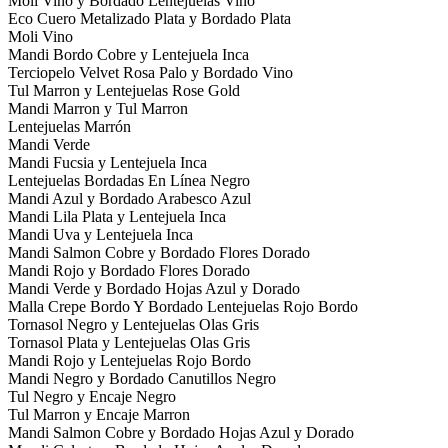
Moli Vino y Bordado Lentejuelas Vino
Eco Cuero Metalizado Plata y Bordado Plata
Moli Vino
Mandi Bordo Cobre y Lentejuela Inca
Terciopelo Velvet Rosa Palo y Bordado Vino
Tul Marron y Lentejuelas Rose Gold
Mandi Marron y Tul Marron
Lentejuelas Marrón
Mandi Verde
Mandi Fucsia y Lentejuela Inca
Lentejuelas Bordadas En Línea Negro
Mandi Azul y Bordado Arabesco Azul
Mandi Lila Plata y Lentejuela Inca
Mandi Uva y Lentejuela Inca
Mandi Salmon Cobre y Bordado Flores Dorado
Mandi Rojo y Bordado Flores Dorado
Mandi Verde y Bordado Hojas Azul y Dorado
Malla Crepe Bordo Y Bordado Lentejuelas Rojo Bordo
Tornasol Negro y Lentejuelas Olas Gris
Tornasol Plata y Lentejuelas Olas Gris
Mandi Rojo y Lentejuelas Rojo Bordo
Mandi Negro y Bordado Canutillos Negro
Tul Negro y Encaje Negro
Tul Marron y Encaje Marron
Mandi Salmon Cobre y Bordado Hojas Azul y Dorado