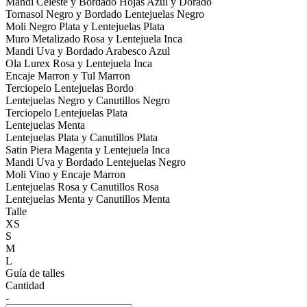
Mandi Celeste y Bordado Hojas Azul y Dorado
Tornasol Negro y Bordado Lentejuelas Negro
Moli Negro Plata y Lentejuelas Plata
Muro Metalizado Rosa y Lentejuela Inca
Mandi Uva y Bordado Arabesco Azul
Ola Lurex Rosa y Lentejuela Inca
Encaje Marron y Tul Marron
Terciopelo Lentejuelas Bordo
Lentejuelas Negro y Canutillos Negro
Terciopelo Lentejuelas Plata
Lentejuelas Menta
Lentejuelas Plata y Canutillos Plata
Satin Piera Magenta y Lentejuela Inca
Mandi Uva y Bordado Lentejuelas Negro
Moli Vino y Encaje Marron
Lentejuelas Rosa y Canutillos Rosa
Lentejuelas Menta y Canutillos Menta
Talle
XS
S
M
L
Guía de talles
Cantidad
-