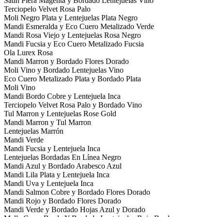
Satin Piera Magenta y Bordado Lentejuelas Vino
Terciopelo Velvet Rosa Palo
Moli Negro Plata y Lentejuelas Plata Negro
Mandi Esmeralda y Eco Cuero Metalizado Verde
Mandi Rosa Viejo y Lentejuelas Rosa Negro
Mandi Fucsia y Eco Cuero Metalizado Fucsia
Ola Lurex Rosa
Mandi Marron y Bordado Flores Dorado
Moli Vino y Bordado Lentejuelas Vino
Eco Cuero Metalizado Plata y Bordado Plata
Moli Vino
Mandi Bordo Cobre y Lentejuela Inca
Terciopelo Velvet Rosa Palo y Bordado Vino
Tul Marron y Lentejuelas Rose Gold
Mandi Marron y Tul Marron
Lentejuelas Marrón
Mandi Verde
Mandi Fucsia y Lentejuela Inca
Lentejuelas Bordadas En Línea Negro
Mandi Azul y Bordado Arabesco Azul
Mandi Lila Plata y Lentejuela Inca
Mandi Uva y Lentejuela Inca
Mandi Salmon Cobre y Bordado Flores Dorado
Mandi Rojo y Bordado Flores Dorado
Mandi Verde y Bordado Hojas Azul y Dorado