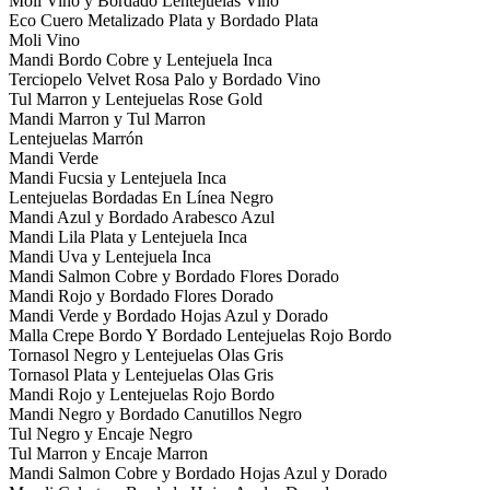
Moli Vino y Bordado Lentejuelas Vino
Eco Cuero Metalizado Plata y Bordado Plata
Moli Vino
Mandi Bordo Cobre y Lentejuela Inca
Terciopelo Velvet Rosa Palo y Bordado Vino
Tul Marron y Lentejuelas Rose Gold
Mandi Marron y Tul Marron
Lentejuelas Marrón
Mandi Verde
Mandi Fucsia y Lentejuela Inca
Lentejuelas Bordadas En Línea Negro
Mandi Azul y Bordado Arabesco Azul
Mandi Lila Plata y Lentejuela Inca
Mandi Uva y Lentejuela Inca
Mandi Salmon Cobre y Bordado Flores Dorado
Mandi Rojo y Bordado Flores Dorado
Mandi Verde y Bordado Hojas Azul y Dorado
Malla Crepe Bordo Y Bordado Lentejuelas Rojo Bordo
Tornasol Negro y Lentejuelas Olas Gris
Tornasol Plata y Lentejuelas Olas Gris
Mandi Rojo y Lentejuelas Rojo Bordo
Mandi Negro y Bordado Canutillos Negro
Tul Negro y Encaje Negro
Tul Marron y Encaje Marron
Mandi Salmon Cobre y Bordado Hojas Azul y Dorado