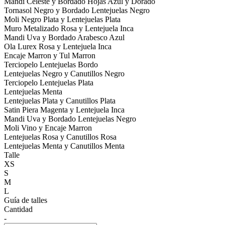
Mandi Celeste y Bordado Hojas Azul y Dorado
Tornasol Negro y Bordado Lentejuelas Negro
Moli Negro Plata y Lentejuelas Plata
Muro Metalizado Rosa y Lentejuela Inca
Mandi Uva y Bordado Arabesco Azul
Ola Lurex Rosa y Lentejuela Inca
Encaje Marron y Tul Marron
Terciopelo Lentejuelas Bordo
Lentejuelas Negro y Canutillos Negro
Terciopelo Lentejuelas Plata
Lentejuelas Menta
Lentejuelas Plata y Canutillos Plata
Satin Piera Magenta y Lentejuela Inca
Mandi Uva y Bordado Lentejuelas Negro
Moli Vino y Encaje Marron
Lentejuelas Rosa y Canutillos Rosa
Lentejuelas Menta y Canutillos Menta
Talle
XS
S
M
L
Guía de talles
Cantidad
-