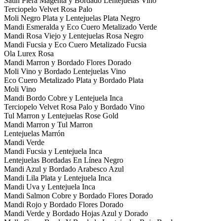
Satin Piera Magenta y Bordado Lentejuelas Vino
Terciopelo Velvet Rosa Palo
Moli Negro Plata y Lentejuelas Plata Negro
Mandi Esmeralda y Eco Cuero Metalizado Verde
Mandi Rosa Viejo y Lentejuelas Rosa Negro
Mandi Fucsia y Eco Cuero Metalizado Fucsia
Ola Lurex Rosa
Mandi Marron y Bordado Flores Dorado
Moli Vino y Bordado Lentejuelas Vino
Eco Cuero Metalizado Plata y Bordado Plata
Moli Vino
Mandi Bordo Cobre y Lentejuela Inca
Terciopelo Velvet Rosa Palo y Bordado Vino
Tul Marron y Lentejuelas Rose Gold
Mandi Marron y Tul Marron
Lentejuelas Marrón
Mandi Verde
Mandi Fucsia y Lentejuela Inca
Lentejuelas Bordadas En Línea Negro
Mandi Azul y Bordado Arabesco Azul
Mandi Lila Plata y Lentejuela Inca
Mandi Uva y Lentejuela Inca
Mandi Salmon Cobre y Bordado Flores Dorado
Mandi Rojo y Bordado Flores Dorado
Mandi Verde y Bordado Hojas Azul y Dorado