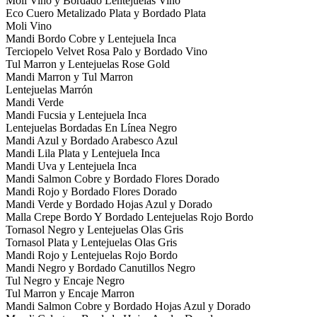
Moli Vino y Bordado Lentejuelas Vino
Eco Cuero Metalizado Plata y Bordado Plata
Moli Vino
Mandi Bordo Cobre y Lentejuela Inca
Terciopelo Velvet Rosa Palo y Bordado Vino
Tul Marron y Lentejuelas Rose Gold
Mandi Marron y Tul Marron
Lentejuelas Marrón
Mandi Verde
Mandi Fucsia y Lentejuela Inca
Lentejuelas Bordadas En Línea Negro
Mandi Azul y Bordado Arabesco Azul
Mandi Lila Plata y Lentejuela Inca
Mandi Uva y Lentejuela Inca
Mandi Salmon Cobre y Bordado Flores Dorado
Mandi Rojo y Bordado Flores Dorado
Mandi Verde y Bordado Hojas Azul y Dorado
Malla Crepe Bordo Y Bordado Lentejuelas Rojo Bordo
Tornasol Negro y Lentejuelas Olas Gris
Tornasol Plata y Lentejuelas Olas Gris
Mandi Rojo y Lentejuelas Rojo Bordo
Mandi Negro y Bordado Canutillos Negro
Tul Negro y Encaje Negro
Tul Marron y Encaje Marron
Mandi Salmon Cobre y Bordado Hojas Azul y Dorado