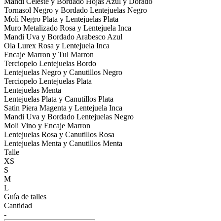
Mandi Celeste y Bordado Hojas Azul y Dorado
Tornasol Negro y Bordado Lentejuelas Negro
Moli Negro Plata y Lentejuelas Plata
Muro Metalizado Rosa y Lentejuela Inca
Mandi Uva y Bordado Arabesco Azul
Ola Lurex Rosa y Lentejuela Inca
Encaje Marron y Tul Marron
Terciopelo Lentejuelas Bordo
Lentejuelas Negro y Canutillos Negro
Terciopelo Lentejuelas Plata
Lentejuelas Menta
Lentejuelas Plata y Canutillos Plata
Satin Piera Magenta y Lentejuela Inca
Mandi Uva y Bordado Lentejuelas Negro
Moli Vino y Encaje Marron
Lentejuelas Rosa y Canutillos Rosa
Lentejuelas Menta y Canutillos Menta
Talle
XS
S
M
L
Guía de talles
Cantidad
-