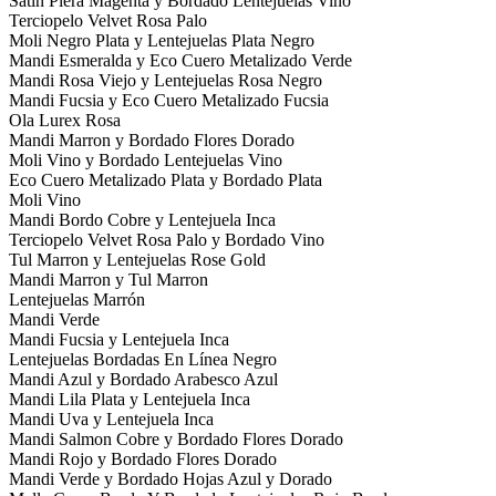
Satin Piera Magenta y Bordado Lentejuelas Vino
Terciopelo Velvet Rosa Palo
Moli Negro Plata y Lentejuelas Plata Negro
Mandi Esmeralda y Eco Cuero Metalizado Verde
Mandi Rosa Viejo y Lentejuelas Rosa Negro
Mandi Fucsia y Eco Cuero Metalizado Fucsia
Ola Lurex Rosa
Mandi Marron y Bordado Flores Dorado
Moli Vino y Bordado Lentejuelas Vino
Eco Cuero Metalizado Plata y Bordado Plata
Moli Vino
Mandi Bordo Cobre y Lentejuela Inca
Terciopelo Velvet Rosa Palo y Bordado Vino
Tul Marron y Lentejuelas Rose Gold
Mandi Marron y Tul Marron
Lentejuelas Marrón
Mandi Verde
Mandi Fucsia y Lentejuela Inca
Lentejuelas Bordadas En Línea Negro
Mandi Azul y Bordado Arabesco Azul
Mandi Lila Plata y Lentejuela Inca
Mandi Uva y Lentejuela Inca
Mandi Salmon Cobre y Bordado Flores Dorado
Mandi Rojo y Bordado Flores Dorado
Mandi Verde y Bordado Hojas Azul y Dorado