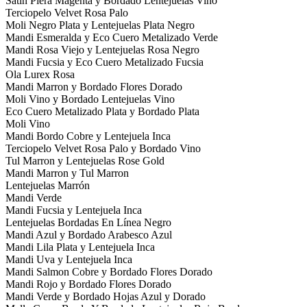
Satin Piera Magenta y Bordado Lentejuelas Vino
Terciopelo Velvet Rosa Palo
Moli Negro Plata y Lentejuelas Plata Negro
Mandi Esmeralda y Eco Cuero Metalizado Verde
Mandi Rosa Viejo y Lentejuelas Rosa Negro
Mandi Fucsia y Eco Cuero Metalizado Fucsia
Ola Lurex Rosa
Mandi Marron y Bordado Flores Dorado
Moli Vino y Bordado Lentejuelas Vino
Eco Cuero Metalizado Plata y Bordado Plata
Moli Vino
Mandi Bordo Cobre y Lentejuela Inca
Terciopelo Velvet Rosa Palo y Bordado Vino
Tul Marron y Lentejuelas Rose Gold
Mandi Marron y Tul Marron
Lentejuelas Marrón
Mandi Verde
Mandi Fucsia y Lentejuela Inca
Lentejuelas Bordadas En Línea Negro
Mandi Azul y Bordado Arabesco Azul
Mandi Lila Plata y Lentejuela Inca
Mandi Uva y Lentejuela Inca
Mandi Salmon Cobre y Bordado Flores Dorado
Mandi Rojo y Bordado Flores Dorado
Mandi Verde y Bordado Hojas Azul y Dorado