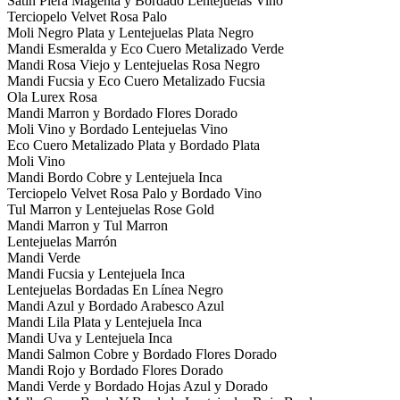
Satin Piera Magenta y Bordado Lentejuelas Vino
Terciopelo Velvet Rosa Palo
Moli Negro Plata y Lentejuelas Plata Negro
Mandi Esmeralda y Eco Cuero Metalizado Verde
Mandi Rosa Viejo y Lentejuelas Rosa Negro
Mandi Fucsia y Eco Cuero Metalizado Fucsia
Ola Lurex Rosa
Mandi Marron y Bordado Flores Dorado
Moli Vino y Bordado Lentejuelas Vino
Eco Cuero Metalizado Plata y Bordado Plata
Moli Vino
Mandi Bordo Cobre y Lentejuela Inca
Terciopelo Velvet Rosa Palo y Bordado Vino
Tul Marron y Lentejuelas Rose Gold
Mandi Marron y Tul Marron
Lentejuelas Marrón
Mandi Verde
Mandi Fucsia y Lentejuela Inca
Lentejuelas Bordadas En Línea Negro
Mandi Azul y Bordado Arabesco Azul
Mandi Lila Plata y Lentejuela Inca
Mandi Uva y Lentejuela Inca
Mandi Salmon Cobre y Bordado Flores Dorado
Mandi Rojo y Bordado Flores Dorado
Mandi Verde y Bordado Hojas Azul y Dorado