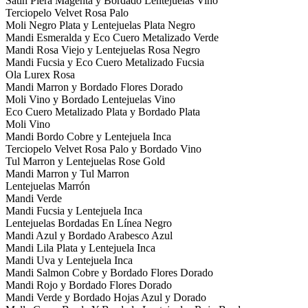
Satin Piera Magenta y Bordado Lentejuelas Vino
Terciopelo Velvet Rosa Palo
Moli Negro Plata y Lentejuelas Plata Negro
Mandi Esmeralda y Eco Cuero Metalizado Verde
Mandi Rosa Viejo y Lentejuelas Rosa Negro
Mandi Fucsia y Eco Cuero Metalizado Fucsia
Ola Lurex Rosa
Mandi Marron y Bordado Flores Dorado
Moli Vino y Bordado Lentejuelas Vino
Eco Cuero Metalizado Plata y Bordado Plata
Moli Vino
Mandi Bordo Cobre y Lentejuela Inca
Terciopelo Velvet Rosa Palo y Bordado Vino
Tul Marron y Lentejuelas Rose Gold
Mandi Marron y Tul Marron
Lentejuelas Marrón
Mandi Verde
Mandi Fucsia y Lentejuela Inca
Lentejuelas Bordadas En Línea Negro
Mandi Azul y Bordado Arabesco Azul
Mandi Lila Plata y Lentejuela Inca
Mandi Uva y Lentejuela Inca
Mandi Salmon Cobre y Bordado Flores Dorado
Mandi Rojo y Bordado Flores Dorado
Mandi Verde y Bordado Hojas Azul y Dorado