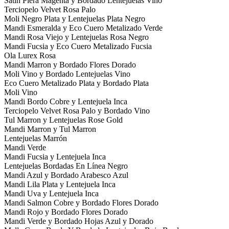
Satin Piera Magenta y Bordado Lentejuelas Vino
Terciopelo Velvet Rosa Palo
Moli Negro Plata y Lentejuelas Plata Negro
Mandi Esmeralda y Eco Cuero Metalizado Verde
Mandi Rosa Viejo y Lentejuelas Rosa Negro
Mandi Fucsia y Eco Cuero Metalizado Fucsia
Ola Lurex Rosa
Mandi Marron y Bordado Flores Dorado
Moli Vino y Bordado Lentejuelas Vino
Eco Cuero Metalizado Plata y Bordado Plata
Moli Vino
Mandi Bordo Cobre y Lentejuela Inca
Terciopelo Velvet Rosa Palo y Bordado Vino
Tul Marron y Lentejuelas Rose Gold
Mandi Marron y Tul Marron
Lentejuelas Marrón
Mandi Verde
Mandi Fucsia y Lentejuela Inca
Lentejuelas Bordadas En Línea Negro
Mandi Azul y Bordado Arabesco Azul
Mandi Lila Plata y Lentejuela Inca
Mandi Uva y Lentejuela Inca
Mandi Salmon Cobre y Bordado Flores Dorado
Mandi Rojo y Bordado Flores Dorado
Mandi Verde y Bordado Hojas Azul y Dorado