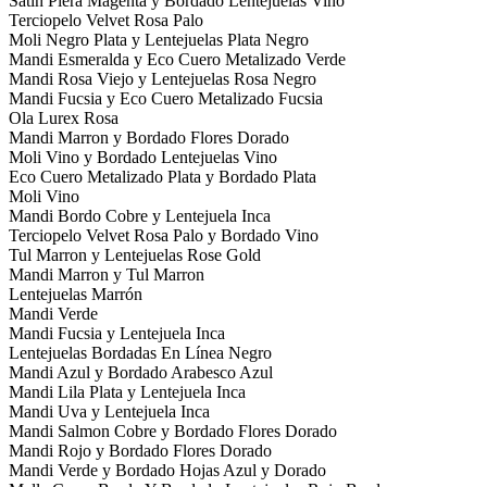
Satin Piera Magenta y Bordado Lentejuelas Vino
Terciopelo Velvet Rosa Palo
Moli Negro Plata y Lentejuelas Plata Negro
Mandi Esmeralda y Eco Cuero Metalizado Verde
Mandi Rosa Viejo y Lentejuelas Rosa Negro
Mandi Fucsia y Eco Cuero Metalizado Fucsia
Ola Lurex Rosa
Mandi Marron y Bordado Flores Dorado
Moli Vino y Bordado Lentejuelas Vino
Eco Cuero Metalizado Plata y Bordado Plata
Moli Vino
Mandi Bordo Cobre y Lentejuela Inca
Terciopelo Velvet Rosa Palo y Bordado Vino
Tul Marron y Lentejuelas Rose Gold
Mandi Marron y Tul Marron
Lentejuelas Marrón
Mandi Verde
Mandi Fucsia y Lentejuela Inca
Lentejuelas Bordadas En Línea Negro
Mandi Azul y Bordado Arabesco Azul
Mandi Lila Plata y Lentejuela Inca
Mandi Uva y Lentejuela Inca
Mandi Salmon Cobre y Bordado Flores Dorado
Mandi Rojo y Bordado Flores Dorado
Mandi Verde y Bordado Hojas Azul y Dorado