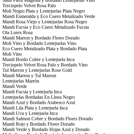
Satin Piera Magenta y Bordado Lentejuelas Vino
Terciopelo Velvet Rosa Palo
Moli Negro Plata y Lentejuelas Plata Negro
Mandi Esmeralda y Eco Cuero Metalizado Verde
Mandi Rosa Viejo y Lentejuelas Rosa Negro
Mandi Fucsia y Eco Cuero Metalizado Fucsia
Ola Lurex Rosa
Mandi Marron y Bordado Flores Dorado
Moli Vino y Bordado Lentejuelas Vino
Eco Cuero Metalizado Plata y Bordado Plata
Moli Vino
Mandi Bordo Cobre y Lentejuela Inca
Terciopelo Velvet Rosa Palo y Bordado Vino
Tul Marron y Lentejuelas Rose Gold
Mandi Marron y Tul Marron
Lentejuelas Marrón
Mandi Verde
Mandi Fucsia y Lentejuela Inca
Lentejuelas Bordadas En Línea Negro
Mandi Azul y Bordado Arabesco Azul
Mandi Lila Plata y Lentejuela Inca
Mandi Uva y Lentejuela Inca
Mandi Salmon Cobre y Bordado Flores Dorado
Mandi Rojo y Bordado Flores Dorado
Mandi Verde y Bordado Hojas Azul y Dorado