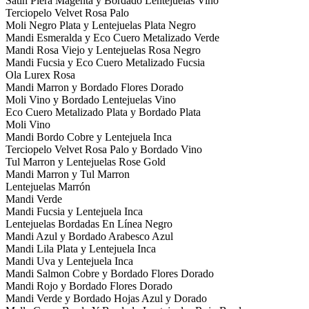
Satin Piera Magenta y Bordado Lentejuelas Vino
Terciopelo Velvet Rosa Palo
Moli Negro Plata y Lentejuelas Plata Negro
Mandi Esmeralda y Eco Cuero Metalizado Verde
Mandi Rosa Viejo y Lentejuelas Rosa Negro
Mandi Fucsia y Eco Cuero Metalizado Fucsia
Ola Lurex Rosa
Mandi Marron y Bordado Flores Dorado
Moli Vino y Bordado Lentejuelas Vino
Eco Cuero Metalizado Plata y Bordado Plata
Moli Vino
Mandi Bordo Cobre y Lentejuela Inca
Terciopelo Velvet Rosa Palo y Bordado Vino
Tul Marron y Lentejuelas Rose Gold
Mandi Marron y Tul Marron
Lentejuelas Marrón
Mandi Verde
Mandi Fucsia y Lentejuela Inca
Lentejuelas Bordadas En Línea Negro
Mandi Azul y Bordado Arabesco Azul
Mandi Lila Plata y Lentejuela Inca
Mandi Uva y Lentejuela Inca
Mandi Salmon Cobre y Bordado Flores Dorado
Mandi Rojo y Bordado Flores Dorado
Mandi Verde y Bordado Hojas Azul y Dorado