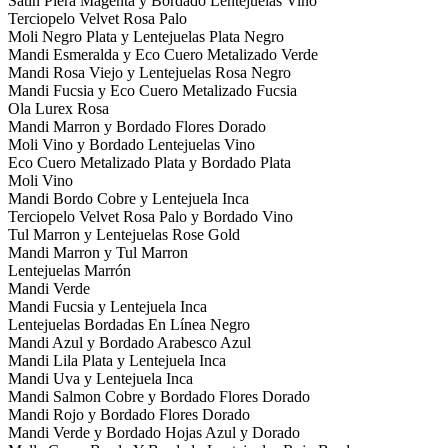
Satin Piera Magenta y Bordado Lentejuelas Vino
Terciopelo Velvet Rosa Palo
Moli Negro Plata y Lentejuelas Plata Negro
Mandi Esmeralda y Eco Cuero Metalizado Verde
Mandi Rosa Viejo y Lentejuelas Rosa Negro
Mandi Fucsia y Eco Cuero Metalizado Fucsia
Ola Lurex Rosa
Mandi Marron y Bordado Flores Dorado
Moli Vino y Bordado Lentejuelas Vino
Eco Cuero Metalizado Plata y Bordado Plata
Moli Vino
Mandi Bordo Cobre y Lentejuela Inca
Terciopelo Velvet Rosa Palo y Bordado Vino
Tul Marron y Lentejuelas Rose Gold
Mandi Marron y Tul Marron
Lentejuelas Marrón
Mandi Verde
Mandi Fucsia y Lentejuela Inca
Lentejuelas Bordadas En Línea Negro
Mandi Azul y Bordado Arabesco Azul
Mandi Lila Plata y Lentejuela Inca
Mandi Uva y Lentejuela Inca
Mandi Salmon Cobre y Bordado Flores Dorado
Mandi Rojo y Bordado Flores Dorado
Mandi Verde y Bordado Hojas Azul y Dorado