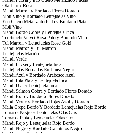
Mandi Fucsia y Eco Cuero Metalizado Fucsia
Ola Lurex Rosa
Mandi Marron y Bordado Flores Dorado
Moli Vino y Bordado Lentejuelas Vino
Eco Cuero Metalizado Plata y Bordado Plata
Moli Vino
Mandi Bordo Cobre y Lentejuela Inca
Terciopelo Velvet Rosa Palo y Bordado Vino
Tul Marron y Lentejuelas Rose Gold
Mandi Marron y Tul Marron
Lentejuelas Marrón
Mandi Verde
Mandi Fucsia y Lentejuela Inca
Lentejuelas Bordadas En Línea Negro
Mandi Azul y Bordado Arabesco Azul
Mandi Lila Plata y Lentejuela Inca
Mandi Uva y Lentejuela Inca
Mandi Salmon Cobre y Bordado Flores Dorado
Mandi Rojo y Bordado Flores Dorado
Mandi Verde y Bordado Hojas Azul y Dorado
Malla Crepe Bordo Y Bordado Lentejuelas Rojo Bordo
Tornasol Negro y Lentejuelas Olas Gris
Tornasol Plata y Lentejuelas Olas Gris
Mandi Rojo y Lentejuelas Rojo Bordo
Mandi Negro y Bordado Canutillos Negro