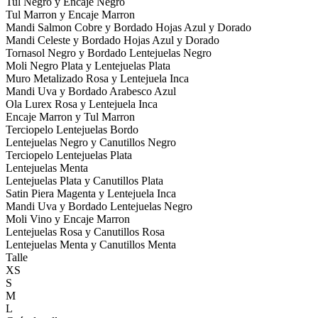
Tul Negro y Encaje Negro
Tul Marron y Encaje Marron
Mandi Salmon Cobre y Bordado Hojas Azul y Dorado
Mandi Celeste y Bordado Hojas Azul y Dorado
Tornasol Negro y Bordado Lentejuelas Negro
Moli Negro Plata y Lentejuelas Plata
Muro Metalizado Rosa y Lentejuela Inca
Mandi Uva y Bordado Arabesco Azul
Ola Lurex Rosa y Lentejuela Inca
Encaje Marron y Tul Marron
Terciopelo Lentejuelas Bordo
Lentejuelas Negro y Canutillos Negro
Terciopelo Lentejuelas Plata
Lentejuelas Menta
Lentejuelas Plata y Canutillos Plata
Satin Piera Magenta y Lentejuela Inca
Mandi Uva y Bordado Lentejuelas Negro
Moli Vino y Encaje Marron
Lentejuelas Rosa y Canutillos Rosa
Lentejuelas Menta y Canutillos Menta
Talle
XS
S
M
L