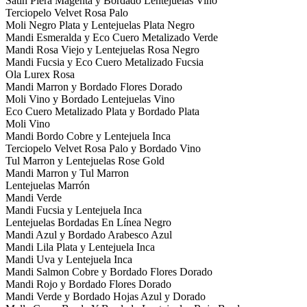
Satin Piera Magenta y Bordado Lentejuelas Vino
Terciopelo Velvet Rosa Palo
Moli Negro Plata y Lentejuelas Plata Negro
Mandi Esmeralda y Eco Cuero Metalizado Verde
Mandi Rosa Viejo y Lentejuelas Rosa Negro
Mandi Fucsia y Eco Cuero Metalizado Fucsia
Ola Lurex Rosa
Mandi Marron y Bordado Flores Dorado
Moli Vino y Bordado Lentejuelas Vino
Eco Cuero Metalizado Plata y Bordado Plata
Moli Vino
Mandi Bordo Cobre y Lentejuela Inca
Terciopelo Velvet Rosa Palo y Bordado Vino
Tul Marron y Lentejuelas Rose Gold
Mandi Marron y Tul Marron
Lentejuelas Marrón
Mandi Verde
Mandi Fucsia y Lentejuela Inca
Lentejuelas Bordadas En Línea Negro
Mandi Azul y Bordado Arabesco Azul
Mandi Lila Plata y Lentejuela Inca
Mandi Uva y Lentejuela Inca
Mandi Salmon Cobre y Bordado Flores Dorado
Mandi Rojo y Bordado Flores Dorado
Mandi Verde y Bordado Hojas Azul y Dorado