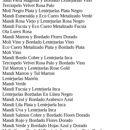
Satin Piera Magenta y Bordado Lentejuelas Vino
Terciopelo Velvet Rosa Palo
Moli Negro Plata y Lentejuelas Plata Negro
Mandi Esmeralda y Eco Cuero Metalizado Verde
Mandi Rosa Viejo y Lentejuelas Rosa Negro
Mandi Fucsia y Eco Cuero Metalizado Fucsia
Ola Lurex Rosa
Mandi Marron y Bordado Flores Dorado
Moli Vino y Bordado Lentejuelas Vino
Eco Cuero Metalizado Plata y Bordado Plata
Moli Vino
Mandi Bordo Cobre y Lentejuela Inca
Terciopelo Velvet Rosa Palo y Bordado Vino
Tul Marron y Lentejuelas Rose Gold
Mandi Marron y Tul Marron
Lentejuelas Marrón
Mandi Verde
Mandi Fucsia y Lentejuela Inca
Lentejuelas Bordadas En Línea Negro
Mandi Azul y Bordado Arabesco Azul
Mandi Lila Plata y Lentejuela Inca
Mandi Uva y Lentejuela Inca
Mandi Salmon Cobre y Bordado Flores Dorado
Mandi Rojo y Bordado Flores Dorado
Mandi Verde y Bordado Hojas Azul y Dorado