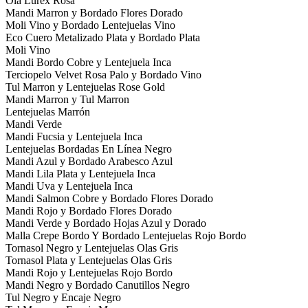
Ola Lurex Rosa
Mandi Marron y Bordado Flores Dorado
Moli Vino y Bordado Lentejuelas Vino
Eco Cuero Metalizado Plata y Bordado Plata
Moli Vino
Mandi Bordo Cobre y Lentejuela Inca
Terciopelo Velvet Rosa Palo y Bordado Vino
Tul Marron y Lentejuelas Rose Gold
Mandi Marron y Tul Marron
Lentejuelas Marrón
Mandi Verde
Mandi Fucsia y Lentejuela Inca
Lentejuelas Bordadas En Línea Negro
Mandi Azul y Bordado Arabesco Azul
Mandi Lila Plata y Lentejuela Inca
Mandi Uva y Lentejuela Inca
Mandi Salmon Cobre y Bordado Flores Dorado
Mandi Rojo y Bordado Flores Dorado
Mandi Verde y Bordado Hojas Azul y Dorado
Malla Crepe Bordo Y Bordado Lentejuelas Rojo Bordo
Tornasol Negro y Lentejuelas Olas Gris
Tornasol Plata y Lentejuelas Olas Gris
Mandi Rojo y Lentejuelas Rojo Bordo
Mandi Negro y Bordado Canutillos Negro
Tul Negro y Encaje Negro