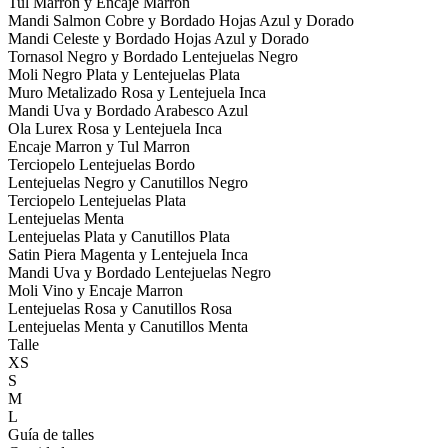
Tul Marron y Encaje Marron
Mandi Salmon Cobre y Bordado Hojas Azul y Dorado
Mandi Celeste y Bordado Hojas Azul y Dorado
Tornasol Negro y Bordado Lentejuelas Negro
Moli Negro Plata y Lentejuelas Plata
Muro Metalizado Rosa y Lentejuela Inca
Mandi Uva y Bordado Arabesco Azul
Ola Lurex Rosa y Lentejuela Inca
Encaje Marron y Tul Marron
Terciopelo Lentejuelas Bordo
Lentejuelas Negro y Canutillos Negro
Terciopelo Lentejuelas Plata
Lentejuelas Menta
Lentejuelas Plata y Canutillos Plata
Satin Piera Magenta y Lentejuela Inca
Mandi Uva y Bordado Lentejuelas Negro
Moli Vino y Encaje Marron
Lentejuelas Rosa y Canutillos Rosa
Lentejuelas Menta y Canutillos Menta
Talle
XS
S
M
L
Guía de talles