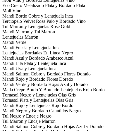
Moli Vino y Bordado Lentejuelas Vino
Eco Cuero Metalizado Plata y Bordado Plata
Moli Vino
Mandi Bordo Cobre y Lentejuela Inca
Terciopelo Velvet Rosa Palo y Bordado Vino
Tul Marron y Lentejuelas Rose Gold
Mandi Marron y Tul Marron
Lentejuelas Marrón
Mandi Verde
Mandi Fucsia y Lentejuela Inca
Lentejuelas Bordadas En Línea Negro
Mandi Azul y Bordado Arabesco Azul
Mandi Lila Plata y Lentejuela Inca
Mandi Uva y Lentejuela Inca
Mandi Salmon Cobre y Bordado Flores Dorado
Mandi Rojo y Bordado Flores Dorado
Mandi Verde y Bordado Hojas Azul y Dorado
Malla Crepe Bordo Y Bordado Lentejuelas Rojo Bordo
Tornasol Negro y Lentejuelas Olas Gris
Tornasol Plata y Lentejuelas Olas Gris
Mandi Rojo y Lentejuelas Rojo Bordo
Mandi Negro y Bordado Canutillos Negro
Tul Negro y Encaje Negro
Tul Marron y Encaje Marron
Mandi Salmon Cobre y Bordado Hojas Azul y Dorado