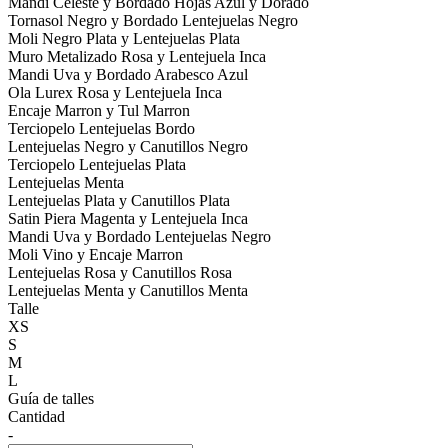
Mandi Celeste y Bordado Hojas Azul y Dorado
Tornasol Negro y Bordado Lentejuelas Negro
Moli Negro Plata y Lentejuelas Plata
Muro Metalizado Rosa y Lentejuela Inca
Mandi Uva y Bordado Arabesco Azul
Ola Lurex Rosa y Lentejuela Inca
Encaje Marron y Tul Marron
Terciopelo Lentejuelas Bordo
Lentejuelas Negro y Canutillos Negro
Terciopelo Lentejuelas Plata
Lentejuelas Menta
Lentejuelas Plata y Canutillos Plata
Satin Piera Magenta y Lentejuela Inca
Mandi Uva y Bordado Lentejuelas Negro
Moli Vino y Encaje Marron
Lentejuelas Rosa y Canutillos Rosa
Lentejuelas Menta y Canutillos Menta
Talle
XS
S
M
L
Guía de talles
Cantidad
-