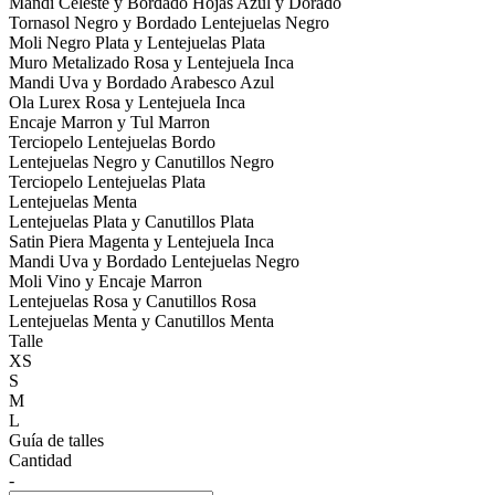
Mandi Celeste y Bordado Hojas Azul y Dorado
Tornasol Negro y Bordado Lentejuelas Negro
Moli Negro Plata y Lentejuelas Plata
Muro Metalizado Rosa y Lentejuela Inca
Mandi Uva y Bordado Arabesco Azul
Ola Lurex Rosa y Lentejuela Inca
Encaje Marron y Tul Marron
Terciopelo Lentejuelas Bordo
Lentejuelas Negro y Canutillos Negro
Terciopelo Lentejuelas Plata
Lentejuelas Menta
Lentejuelas Plata y Canutillos Plata
Satin Piera Magenta y Lentejuela Inca
Mandi Uva y Bordado Lentejuelas Negro
Moli Vino y Encaje Marron
Lentejuelas Rosa y Canutillos Rosa
Lentejuelas Menta y Canutillos Menta
Talle
XS
S
M
L
Guía de talles
Cantidad
-