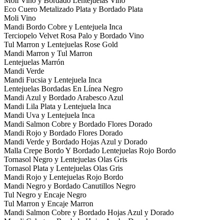
Moli Vino y Bordado Lentejuelas Vino
Eco Cuero Metalizado Plata y Bordado Plata
Moli Vino
Mandi Bordo Cobre y Lentejuela Inca
Terciopelo Velvet Rosa Palo y Bordado Vino
Tul Marron y Lentejuelas Rose Gold
Mandi Marron y Tul Marron
Lentejuelas Marrón
Mandi Verde
Mandi Fucsia y Lentejuela Inca
Lentejuelas Bordadas En Línea Negro
Mandi Azul y Bordado Arabesco Azul
Mandi Lila Plata y Lentejuela Inca
Mandi Uva y Lentejuela Inca
Mandi Salmon Cobre y Bordado Flores Dorado
Mandi Rojo y Bordado Flores Dorado
Mandi Verde y Bordado Hojas Azul y Dorado
Malla Crepe Bordo Y Bordado Lentejuelas Rojo Bordo
Tornasol Negro y Lentejuelas Olas Gris
Tornasol Plata y Lentejuelas Olas Gris
Mandi Rojo y Lentejuelas Rojo Bordo
Mandi Negro y Bordado Canutillos Negro
Tul Negro y Encaje Negro
Tul Marron y Encaje Marron
Mandi Salmon Cobre y Bordado Hojas Azul y Dorado