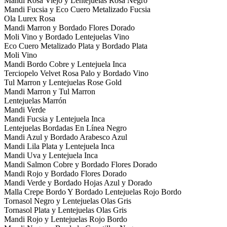
Mandi Rosa Viejo y Lentejuelas Rosa Negro
Mandi Fucsia y Eco Cuero Metalizado Fucsia
Ola Lurex Rosa
Mandi Marron y Bordado Flores Dorado
Moli Vino y Bordado Lentejuelas Vino
Eco Cuero Metalizado Plata y Bordado Plata
Moli Vino
Mandi Bordo Cobre y Lentejuela Inca
Terciopelo Velvet Rosa Palo y Bordado Vino
Tul Marron y Lentejuelas Rose Gold
Mandi Marron y Tul Marron
Lentejuelas Marrón
Mandi Verde
Mandi Fucsia y Lentejuela Inca
Lentejuelas Bordadas En Línea Negro
Mandi Azul y Bordado Arabesco Azul
Mandi Lila Plata y Lentejuela Inca
Mandi Uva y Lentejuela Inca
Mandi Salmon Cobre y Bordado Flores Dorado
Mandi Rojo y Bordado Flores Dorado
Mandi Verde y Bordado Hojas Azul y Dorado
Malla Crepe Bordo Y Bordado Lentejuelas Rojo Bordo
Tornasol Negro y Lentejuelas Olas Gris
Tornasol Plata y Lentejuelas Olas Gris
Mandi Rojo y Lentejuelas Rojo Bordo