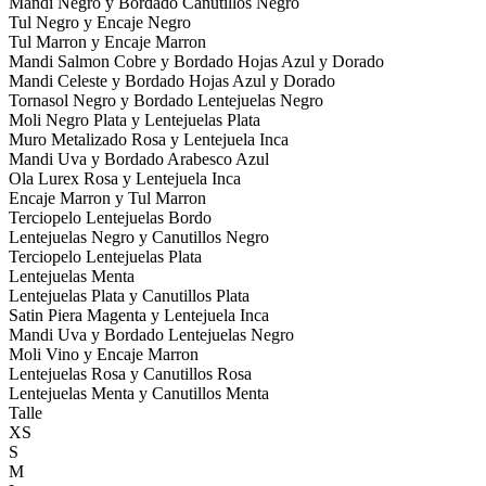
Mandi Negro y Bordado Canutillos Negro
Tul Negro y Encaje Negro
Tul Marron y Encaje Marron
Mandi Salmon Cobre y Bordado Hojas Azul y Dorado
Mandi Celeste y Bordado Hojas Azul y Dorado
Tornasol Negro y Bordado Lentejuelas Negro
Moli Negro Plata y Lentejuelas Plata
Muro Metalizado Rosa y Lentejuela Inca
Mandi Uva y Bordado Arabesco Azul
Ola Lurex Rosa y Lentejuela Inca
Encaje Marron y Tul Marron
Terciopelo Lentejuelas Bordo
Lentejuelas Negro y Canutillos Negro
Terciopelo Lentejuelas Plata
Lentejuelas Menta
Lentejuelas Plata y Canutillos Plata
Satin Piera Magenta y Lentejuela Inca
Mandi Uva y Bordado Lentejuelas Negro
Moli Vino y Encaje Marron
Lentejuelas Rosa y Canutillos Rosa
Lentejuelas Menta y Canutillos Menta
Talle
XS
S
M