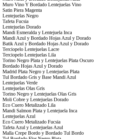
Muro Vino Y Bordado Lentejuelas Vino
Satin Piera Magenta
Lentejuelas Negro
Tafeta Fucsia
Lentejuelas Dorado
Mandi Esmeralda y Lentejuela Inca
Mandi Azul y Bordado Hojas Azul y Dorado
Batik Azul y Bordado Hojas Azul y Dorado
Terciopelo Lentejuelas Lacre
Terciopelo Lentejuelas Lila
Torino Negro Plata y Lentejuelas Plata Oscuro
Bordado Hojas Azul y Dorado
Madrid Plata Negro y Lentejuelas Plata
Tul Bordado Gris y Base Mandi Azul
Lentejuelas Verde
Lentejuelas Olas Gris
Torino Negro y Lentejuelas Olas Gris
Moli Cobre y Lentejuelas Dorado
Eco Cuero Metalizado Lila
Mandi Salmon Plata y Lentejuela Inca
Lentejuelas Azul
Eco Cuero Metalizado Fucsia
Tafeta Azul y Lentejuelas Azul
Malla Crepe Bordo y Bordado Tul Bordo
Tul Bordado Flor Negro Plata