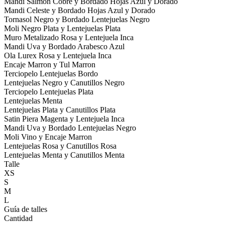
Mandi Salmon Cobre y Bordado Hojas Azul y Dorado
Mandi Celeste y Bordado Hojas Azul y Dorado
Tornasol Negro y Bordado Lentejuelas Negro
Moli Negro Plata y Lentejuelas Plata
Muro Metalizado Rosa y Lentejuela Inca
Mandi Uva y Bordado Arabesco Azul
Ola Lurex Rosa y Lentejuela Inca
Encaje Marron y Tul Marron
Terciopelo Lentejuelas Bordo
Lentejuelas Negro y Canutillos Negro
Terciopelo Lentejuelas Plata
Lentejuelas Menta
Lentejuelas Plata y Canutillos Plata
Satin Piera Magenta y Lentejuela Inca
Mandi Uva y Bordado Lentejuelas Negro
Moli Vino y Encaje Marron
Lentejuelas Rosa y Canutillos Rosa
Lentejuelas Menta y Canutillos Menta
Talle
XS
S
M
L
Guía de talles
Cantidad