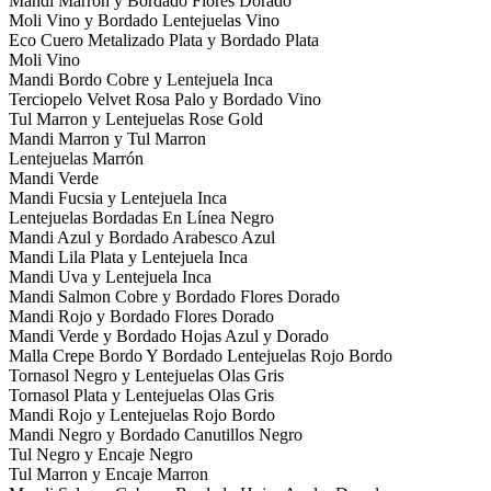
Mandi Marron y Bordado Flores Dorado
Moli Vino y Bordado Lentejuelas Vino
Eco Cuero Metalizado Plata y Bordado Plata
Moli Vino
Mandi Bordo Cobre y Lentejuela Inca
Terciopelo Velvet Rosa Palo y Bordado Vino
Tul Marron y Lentejuelas Rose Gold
Mandi Marron y Tul Marron
Lentejuelas Marrón
Mandi Verde
Mandi Fucsia y Lentejuela Inca
Lentejuelas Bordadas En Línea Negro
Mandi Azul y Bordado Arabesco Azul
Mandi Lila Plata y Lentejuela Inca
Mandi Uva y Lentejuela Inca
Mandi Salmon Cobre y Bordado Flores Dorado
Mandi Rojo y Bordado Flores Dorado
Mandi Verde y Bordado Hojas Azul y Dorado
Malla Crepe Bordo Y Bordado Lentejuelas Rojo Bordo
Tornasol Negro y Lentejuelas Olas Gris
Tornasol Plata y Lentejuelas Olas Gris
Mandi Rojo y Lentejuelas Rojo Bordo
Mandi Negro y Bordado Canutillos Negro
Tul Negro y Encaje Negro
Tul Marron y Encaje Marron