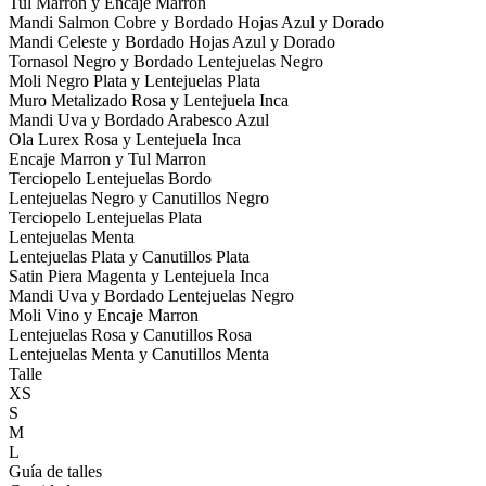
Tul Marron y Encaje Marron
Mandi Salmon Cobre y Bordado Hojas Azul y Dorado
Mandi Celeste y Bordado Hojas Azul y Dorado
Tornasol Negro y Bordado Lentejuelas Negro
Moli Negro Plata y Lentejuelas Plata
Muro Metalizado Rosa y Lentejuela Inca
Mandi Uva y Bordado Arabesco Azul
Ola Lurex Rosa y Lentejuela Inca
Encaje Marron y Tul Marron
Terciopelo Lentejuelas Bordo
Lentejuelas Negro y Canutillos Negro
Terciopelo Lentejuelas Plata
Lentejuelas Menta
Lentejuelas Plata y Canutillos Plata
Satin Piera Magenta y Lentejuela Inca
Mandi Uva y Bordado Lentejuelas Negro
Moli Vino y Encaje Marron
Lentejuelas Rosa y Canutillos Rosa
Lentejuelas Menta y Canutillos Menta
Talle
XS
S
M
L
Guía de talles