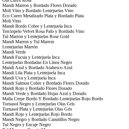
Ola Lurex Rosa
Mandi Marron y Bordado Flores Dorado
Moli Vino y Bordado Lentejuelas Vino
Eco Cuero Metalizado Plata y Bordado Plata
Moli Vino
Mandi Bordo Cobre y Lentejuela Inca
Terciopelo Velvet Rosa Palo y Bordado Vino
Tul Marron y Lentejuelas Rose Gold
Mandi Marron y Tul Marron
Lentejuelas Marrón
Mandi Verde
Mandi Fucsia y Lentejuela Inca
Lentejuelas Bordadas En Línea Negro
Mandi Azul y Bordado Arabesco Azul
Mandi Lila Plata y Lentejuela Inca
Mandi Uva y Lentejuela Inca
Mandi Salmon Cobre y Bordado Flores Dorado
Mandi Rojo y Bordado Flores Dorado
Mandi Verde y Bordado Hojas Azul y Dorado
Malla Crepe Bordo Y Bordado Lentejuelas Rojo Bordo
Tornasol Negro y Lentejuelas Olas Gris
Tornasol Plata y Lentejuelas Olas Gris
Mandi Rojo y Lentejuelas Rojo Bordo
Mandi Negro y Bordado Canutillos Negro
Tul Negro y Encaje Negro