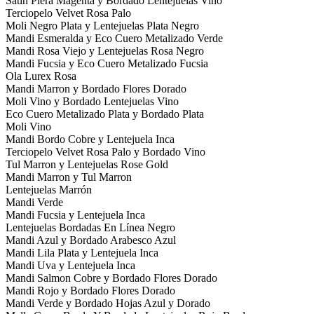
Satin Piera Magenta y Bordado Lentejuelas Vino
Terciopelo Velvet Rosa Palo
Moli Negro Plata y Lentejuelas Plata Negro
Mandi Esmeralda y Eco Cuero Metalizado Verde
Mandi Rosa Viejo y Lentejuelas Rosa Negro
Mandi Fucsia y Eco Cuero Metalizado Fucsia
Ola Lurex Rosa
Mandi Marron y Bordado Flores Dorado
Moli Vino y Bordado Lentejuelas Vino
Eco Cuero Metalizado Plata y Bordado Plata
Moli Vino
Mandi Bordo Cobre y Lentejuela Inca
Terciopelo Velvet Rosa Palo y Bordado Vino
Tul Marron y Lentejuelas Rose Gold
Mandi Marron y Tul Marron
Lentejuelas Marrón
Mandi Verde
Mandi Fucsia y Lentejuela Inca
Lentejuelas Bordadas En Línea Negro
Mandi Azul y Bordado Arabesco Azul
Mandi Lila Plata y Lentejuela Inca
Mandi Uva y Lentejuela Inca
Mandi Salmon Cobre y Bordado Flores Dorado
Mandi Rojo y Bordado Flores Dorado
Mandi Verde y Bordado Hojas Azul y Dorado