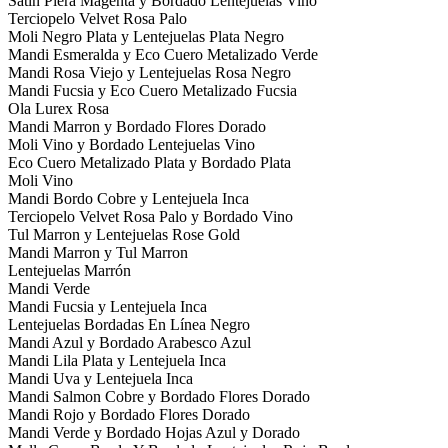
Satin Piera Magenta y Bordado Lentejuelas Vino
Terciopelo Velvet Rosa Palo
Moli Negro Plata y Lentejuelas Plata Negro
Mandi Esmeralda y Eco Cuero Metalizado Verde
Mandi Rosa Viejo y Lentejuelas Rosa Negro
Mandi Fucsia y Eco Cuero Metalizado Fucsia
Ola Lurex Rosa
Mandi Marron y Bordado Flores Dorado
Moli Vino y Bordado Lentejuelas Vino
Eco Cuero Metalizado Plata y Bordado Plata
Moli Vino
Mandi Bordo Cobre y Lentejuela Inca
Terciopelo Velvet Rosa Palo y Bordado Vino
Tul Marron y Lentejuelas Rose Gold
Mandi Marron y Tul Marron
Lentejuelas Marrón
Mandi Verde
Mandi Fucsia y Lentejuela Inca
Lentejuelas Bordadas En Línea Negro
Mandi Azul y Bordado Arabesco Azul
Mandi Lila Plata y Lentejuela Inca
Mandi Uva y Lentejuela Inca
Mandi Salmon Cobre y Bordado Flores Dorado
Mandi Rojo y Bordado Flores Dorado
Mandi Verde y Bordado Hojas Azul y Dorado