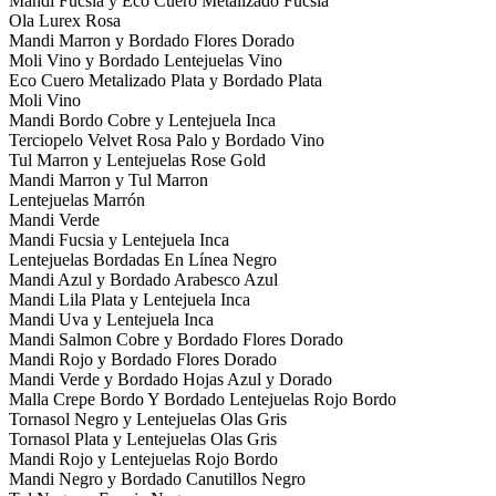
Mandi Fucsia y Eco Cuero Metalizado Fucsia
Ola Lurex Rosa
Mandi Marron y Bordado Flores Dorado
Moli Vino y Bordado Lentejuelas Vino
Eco Cuero Metalizado Plata y Bordado Plata
Moli Vino
Mandi Bordo Cobre y Lentejuela Inca
Terciopelo Velvet Rosa Palo y Bordado Vino
Tul Marron y Lentejuelas Rose Gold
Mandi Marron y Tul Marron
Lentejuelas Marrón
Mandi Verde
Mandi Fucsia y Lentejuela Inca
Lentejuelas Bordadas En Línea Negro
Mandi Azul y Bordado Arabesco Azul
Mandi Lila Plata y Lentejuela Inca
Mandi Uva y Lentejuela Inca
Mandi Salmon Cobre y Bordado Flores Dorado
Mandi Rojo y Bordado Flores Dorado
Mandi Verde y Bordado Hojas Azul y Dorado
Malla Crepe Bordo Y Bordado Lentejuelas Rojo Bordo
Tornasol Negro y Lentejuelas Olas Gris
Tornasol Plata y Lentejuelas Olas Gris
Mandi Rojo y Lentejuelas Rojo Bordo
Mandi Negro y Bordado Canutillos Negro