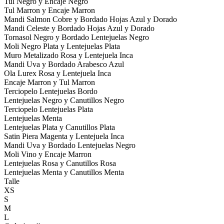
Tul Negro y Encaje Negro
Tul Marron y Encaje Marron
Mandi Salmon Cobre y Bordado Hojas Azul y Dorado
Mandi Celeste y Bordado Hojas Azul y Dorado
Tornasol Negro y Bordado Lentejuelas Negro
Moli Negro Plata y Lentejuelas Plata
Muro Metalizado Rosa y Lentejuela Inca
Mandi Uva y Bordado Arabesco Azul
Ola Lurex Rosa y Lentejuela Inca
Encaje Marron y Tul Marron
Terciopelo Lentejuelas Bordo
Lentejuelas Negro y Canutillos Negro
Terciopelo Lentejuelas Plata
Lentejuelas Menta
Lentejuelas Plata y Canutillos Plata
Satin Piera Magenta y Lentejuela Inca
Mandi Uva y Bordado Lentejuelas Negro
Moli Vino y Encaje Marron
Lentejuelas Rosa y Canutillos Rosa
Lentejuelas Menta y Canutillos Menta
Talle
XS
S
M
L