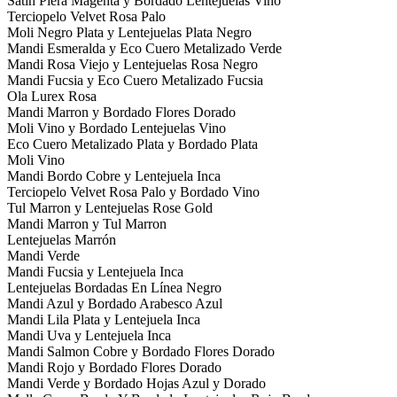
Satin Piera Magenta y Bordado Lentejuelas Vino
Terciopelo Velvet Rosa Palo
Moli Negro Plata y Lentejuelas Plata Negro
Mandi Esmeralda y Eco Cuero Metalizado Verde
Mandi Rosa Viejo y Lentejuelas Rosa Negro
Mandi Fucsia y Eco Cuero Metalizado Fucsia
Ola Lurex Rosa
Mandi Marron y Bordado Flores Dorado
Moli Vino y Bordado Lentejuelas Vino
Eco Cuero Metalizado Plata y Bordado Plata
Moli Vino
Mandi Bordo Cobre y Lentejuela Inca
Terciopelo Velvet Rosa Palo y Bordado Vino
Tul Marron y Lentejuelas Rose Gold
Mandi Marron y Tul Marron
Lentejuelas Marrón
Mandi Verde
Mandi Fucsia y Lentejuela Inca
Lentejuelas Bordadas En Línea Negro
Mandi Azul y Bordado Arabesco Azul
Mandi Lila Plata y Lentejuela Inca
Mandi Uva y Lentejuela Inca
Mandi Salmon Cobre y Bordado Flores Dorado
Mandi Rojo y Bordado Flores Dorado
Mandi Verde y Bordado Hojas Azul y Dorado