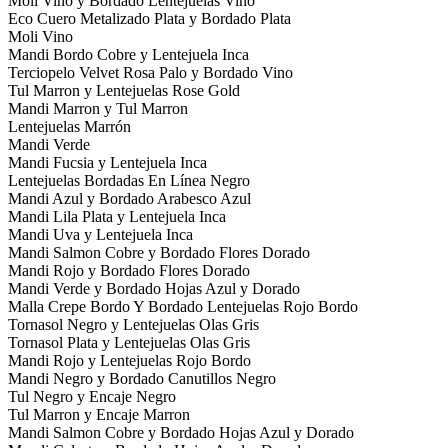
Moli Vino y Bordado Lentejuelas Vino
Eco Cuero Metalizado Plata y Bordado Plata
Moli Vino
Mandi Bordo Cobre y Lentejuela Inca
Terciopelo Velvet Rosa Palo y Bordado Vino
Tul Marron y Lentejuelas Rose Gold
Mandi Marron y Tul Marron
Lentejuelas Marrón
Mandi Verde
Mandi Fucsia y Lentejuela Inca
Lentejuelas Bordadas En Línea Negro
Mandi Azul y Bordado Arabesco Azul
Mandi Lila Plata y Lentejuela Inca
Mandi Uva y Lentejuela Inca
Mandi Salmon Cobre y Bordado Flores Dorado
Mandi Rojo y Bordado Flores Dorado
Mandi Verde y Bordado Hojas Azul y Dorado
Malla Crepe Bordo Y Bordado Lentejuelas Rojo Bordo
Tornasol Negro y Lentejuelas Olas Gris
Tornasol Plata y Lentejuelas Olas Gris
Mandi Rojo y Lentejuelas Rojo Bordo
Mandi Negro y Bordado Canutillos Negro
Tul Negro y Encaje Negro
Tul Marron y Encaje Marron
Mandi Salmon Cobre y Bordado Hojas Azul y Dorado