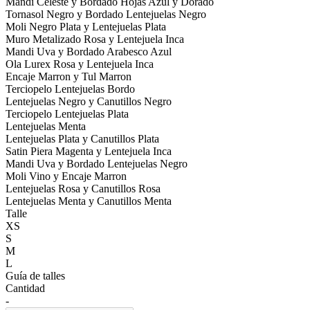
Mandi Celeste y Bordado Hojas Azul y Dorado
Tornasol Negro y Bordado Lentejuelas Negro
Moli Negro Plata y Lentejuelas Plata
Muro Metalizado Rosa y Lentejuela Inca
Mandi Uva y Bordado Arabesco Azul
Ola Lurex Rosa y Lentejuela Inca
Encaje Marron y Tul Marron
Terciopelo Lentejuelas Bordo
Lentejuelas Negro y Canutillos Negro
Terciopelo Lentejuelas Plata
Lentejuelas Menta
Lentejuelas Plata y Canutillos Plata
Satin Piera Magenta y Lentejuela Inca
Mandi Uva y Bordado Lentejuelas Negro
Moli Vino y Encaje Marron
Lentejuelas Rosa y Canutillos Rosa
Lentejuelas Menta y Canutillos Menta
Talle
XS
S
M
L
Guía de talles
Cantidad
-