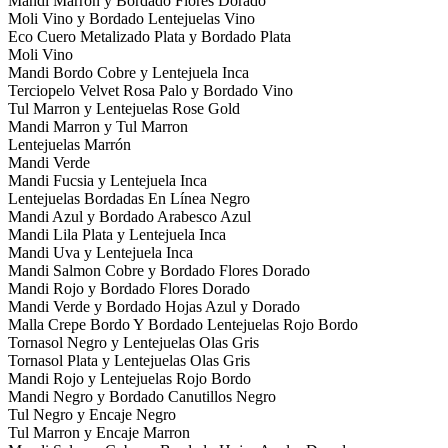
Mandi Marron y Bordado Flores Dorado
Moli Vino y Bordado Lentejuelas Vino
Eco Cuero Metalizado Plata y Bordado Plata
Moli Vino
Mandi Bordo Cobre y Lentejuela Inca
Terciopelo Velvet Rosa Palo y Bordado Vino
Tul Marron y Lentejuelas Rose Gold
Mandi Marron y Tul Marron
Lentejuelas Marrón
Mandi Verde
Mandi Fucsia y Lentejuela Inca
Lentejuelas Bordadas En Línea Negro
Mandi Azul y Bordado Arabesco Azul
Mandi Lila Plata y Lentejuela Inca
Mandi Uva y Lentejuela Inca
Mandi Salmon Cobre y Bordado Flores Dorado
Mandi Rojo y Bordado Flores Dorado
Mandi Verde y Bordado Hojas Azul y Dorado
Malla Crepe Bordo Y Bordado Lentejuelas Rojo Bordo
Tornasol Negro y Lentejuelas Olas Gris
Tornasol Plata y Lentejuelas Olas Gris
Mandi Rojo y Lentejuelas Rojo Bordo
Mandi Negro y Bordado Canutillos Negro
Tul Negro y Encaje Negro
Tul Marron y Encaje Marron