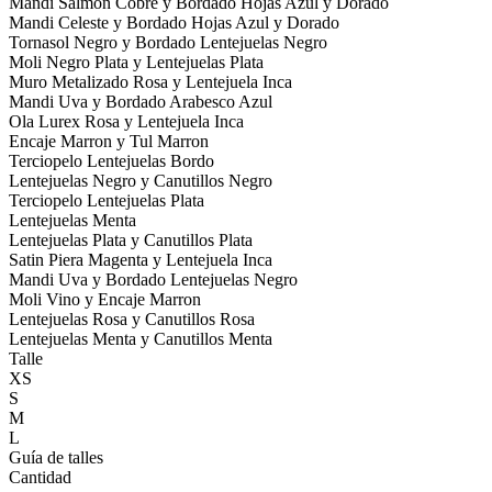
Mandi Salmon Cobre y Bordado Hojas Azul y Dorado
Mandi Celeste y Bordado Hojas Azul y Dorado
Tornasol Negro y Bordado Lentejuelas Negro
Moli Negro Plata y Lentejuelas Plata
Muro Metalizado Rosa y Lentejuela Inca
Mandi Uva y Bordado Arabesco Azul
Ola Lurex Rosa y Lentejuela Inca
Encaje Marron y Tul Marron
Terciopelo Lentejuelas Bordo
Lentejuelas Negro y Canutillos Negro
Terciopelo Lentejuelas Plata
Lentejuelas Menta
Lentejuelas Plata y Canutillos Plata
Satin Piera Magenta y Lentejuela Inca
Mandi Uva y Bordado Lentejuelas Negro
Moli Vino y Encaje Marron
Lentejuelas Rosa y Canutillos Rosa
Lentejuelas Menta y Canutillos Menta
Talle
XS
S
M
L
Guía de talles
Cantidad