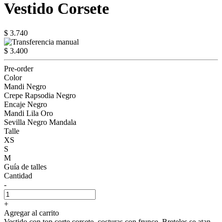
Vestido Corsete
$ 3.740
$ 3.400
Pre-order
Color
Mandi Negro
Crepe Rapsodia Negro
Encaje Negro
Mandi Lila Oro
Sevilla Negro Mandala
Talle
XS
S
M
Guía de talles
Cantidad
-
+
Agregar al carrito
Vestido con top corte corsete, costuras con frunce. Breteles se atan